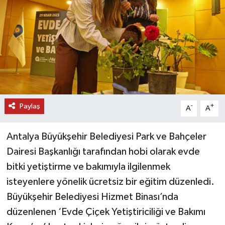
DÜNYA
EĞİTİM
TURİZM
RÖPORTAJ
Paylaş
-
+
A
A
VİDEO HABERLER
Antalya Büyükşehir Belediyesi Park ve Bahçeler
YAZARLAR
Dairesi Başkanlığı tarafından hobi olarak evde
bitki yetiştirme ve bakımıyla ilgilenmek
RESMİ İLAN
isteyenlere yönelik ücretsiz bir eğitim düzenledi.
Büyükşehir Belediyesi Hizmet Binası’nda
MAGAZİN
düzenlenen ‘Evde Çiçek Yetiştiriciliği ve Bakımı