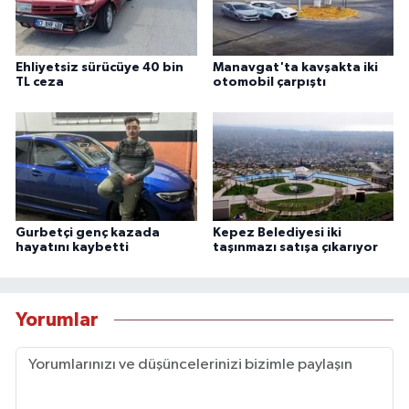
Ehliyetsiz sürücüye 40 bin
Manavgat'ta kavşakta iki
TL ceza
otomobil çarpıştı
Gurbetçi genç kazada
Kepez Belediyesi iki
hayatını kaybetti
taşınmazı satışa çıkarıyor
Yorumlar