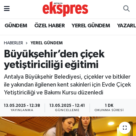
ÖZEL HABER
Nöbetçi Eczaneler
GÜNDEM
ÖZEL HABER
YEREL GÜNDEM
YAZAR
GÜNDEM
Hava Durumu
HABERLER
YEREL GÜNDEM
Büyükşehir’den çiçek
YEREL GÜNDEM
Trafik Durumu
yetiştiriciliği eğitimi
EKONOMİ
Süper Lig Puan Durumu ve Fikstür
Antalya Büyükşehir Belediyesi, çiçekler ve bitkiler
ile yakından ilgilenen kent sakinleri için Evde Çiçek
KÜLTÜR - SANAT
Tüm Manşetler
Yetiştiriciliği ve Bakımı Kursu düzenledi
SPOR
Son Dakika Haberleri
13.05.2025 - 12:38
13.05.2025 - 12:41
1 DK
YAYINLANMA
GÜNCELLEME
OKUNMA SÜRESI
SİYASET
Haber Arşivi
SAĞLIK