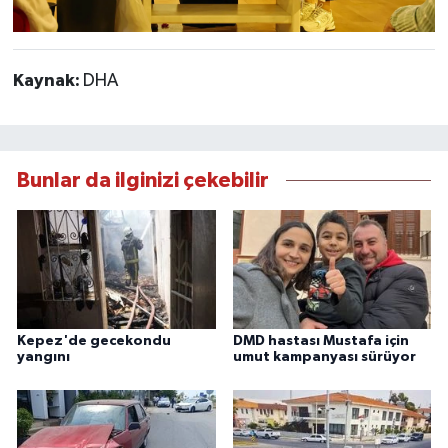
Kaynak:
DHA
Bunlar da ilginizi çekebilir
Kepez'de gecekondu
DMD hastası Mustafa için
yangını
umut kampanyası sürüyor