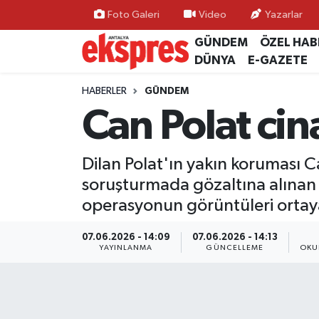
Foto Galeri
Video
Yazarlar
GÜNDEM
ÖZEL HAB
ÖZEL HABER
Nöbetçi Eczaneler
DÜNYA
E-GAZETE
GÜNDEM
Hava Durumu
HABERLER
GÜNDEM
Can Polat cin
YEREL GÜNDEM
Trafik Durumu
Dilan Polat'ın yakın koruması Ca
EKONOMİ
Süper Lig Puan Durumu ve Fikstür
soruşturmada gözaltına alınan 4 
KÜLTÜR - SANAT
Tüm Manşetler
operasyonun görüntüleri ortaya
SPOR
Son Dakika Haberleri
07.06.2026 - 14:09
07.06.2026 - 14:13
YAYINLANMA
GÜNCELLEME
OKU
SİYASET
Haber Arşivi
SAĞLIK