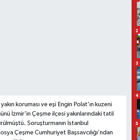
2
3
4
yakın koruması ve eşi Engin Polat'ın kuzeni
ü İzmir'in Çeşme ilçesi yakınlarındaki tatil
ldürülmüştü. Soruşturmanın İstanbul
5
e dosya Çeşme Cumhuriyet Başsavcılığı'ndan