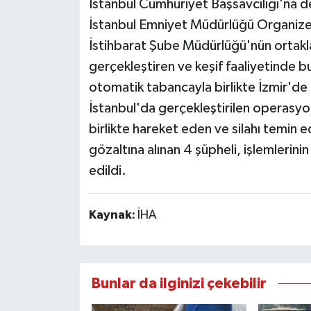
İstanbul Cumhuriyet Başsavcılığı'na d
İstanbul Emniyet Müdürlüğü Organize
İstihbarat Şube Müdürlüğü'nün ortakl
gerçekleştiren ve keşif faaliyetinde b
otomatik tabancayla birlikte İzmir'de
İstanbul'da gerçekleştirilen operasyonl
birlikte hareket eden ve silahı temin ed
gözaltına alınan 4 şüpheli, işlemlerin
edildi.
Kaynak:
İHA
Bunlar da ilginizi çekebilir