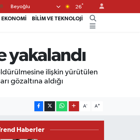
°
Beyoğlu
11
26
18
EKONOMİ
BİLİM VE TEKNOLOJİ
32
38
le yakalandı
03
14
öldürülmesine ilişkin yürütülen
arı gözaltına aldığı
-
+
A
A
Trend Haberler