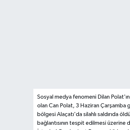
DÜNYA
EĞİTİM
TURİZM
RÖPORTAJ
VİDEO HABERLER
YAZARLAR
Sosyal medya fenomeni Dilan Polat'ın 
RESMİ İLAN
olan Can Polat, 3 Haziran Çarşamba gün
bölgesi Alaçatı'da silahlı saldırıda ö
MAGAZİN
bağlantısının tespit edilmesi üzerin