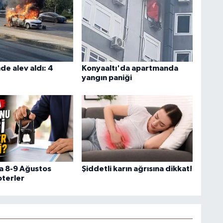
nde alev aldı: 4
Konyaaltı'da apartmanda
yangın paniği
a 8-9 Ağustos
Şiddetli karın ağrısına dikkat!
oterler