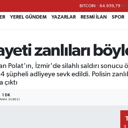
BITCOIN
64.959,79
%1.
DOLAR
47,7436
%0.
ER
YEREL GÜNDEM
YAZARLAR
RESMİ İLAN
SPOR
EURO
55,2510
%0.
STERLİN
64,4811
%0.
ayeti zanlıları böy
GRAM ALTIN
6660.55
%0.
BİST100
13.779
%-
n Polat'ın, İzmir'de silahlı saldırı sonucu 
şüpheli adliyeye sevk edildi. Polisin zanlıl
 çıktı
1 DK
NMA SÜRESI
1