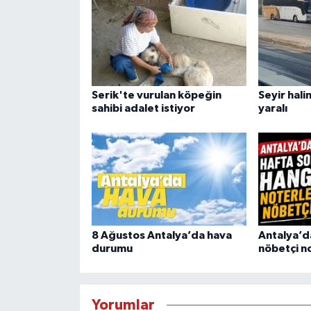
Serik'te vurulan köpeğin
Seyir hali
sahibi adalet istiyor
yaralı
8 Ağustos Antalya’da hava
Antalya’d
durumu
nöbetçi n
Yorumlar