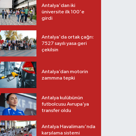
Antalya'dan iki
üniversite ilk 100'e
girdi
Antalya'da ortak çağrı:
7527 sayılı yasa geri
çekilsin
Antalya’dan motorin
zammına tepki
Antalya kulübünün
futbolcusu Avrupa’ya
transfer oldu
Antalya Havalimanı'nda
karşılama sistemi