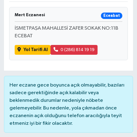
DÜNYA
Mert Eczanesi
Eceabat
EĞİTİM
İSMETPAŞA MAHALLESİ ZAFER SOKAK NO:11B
ECEBAT
TURİZM
Yol Tarifi Al
0 (286) 814 19 19
RÖPORTAJ
VİDEO HABERLER
Her eczane gece boyunca açık olmayabilir, bazıları
YAZARLAR
sadece gerektiğinde açık kalabilir veya
beklenmedik durumlar nedeniyle nöbete
RESMİ İLAN
gelemeyebilir. Bu nedenle, yola çıkmadan önce
eczanenin açık olduğunu telefon aracılığıyla teyit
MAGAZİN
etmeniz iyi bir fikir olacaktır.