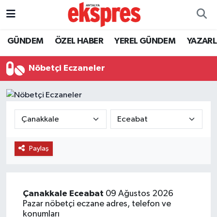
ÖZEL HABER
Nöbetçi Eczaneler
GÜNDEM
ÖZEL HABER
YEREL GÜNDEM
YAZAR
GÜNDEM
Hava Durumu
Nöbetçi Eczaneler
YEREL GÜNDEM
Trafik Durumu
EKONOMİ
Süper Lig Puan Durumu ve Fikstür
KÜLTÜR - SANAT
Tüm Manşetler
Paylaş
SPOR
Son Dakika Haberleri
SİYASET
Haber Arşivi
Çanakkale
Eceabat
09 Ağustos 2026
Pazar nöbetçi eczane adres, telefon ve
SAĞLIK
konumları