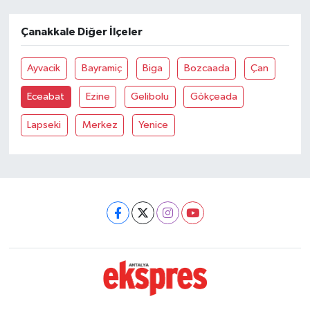
Çanakkale Diğer İlçeler
Ayvacik
Bayramiç
Biga
Bozcaada
Çan
Eceabat
Ezine
Gelibolu
Gökçeada
Lapseki
Merkez
Yenice