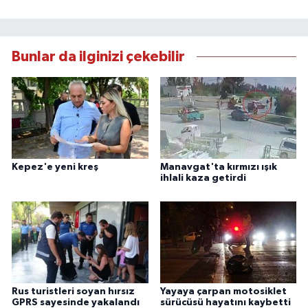
Bunlar da ilginizi çekebilir
Kepez'e yeni kreş
Manavgat'ta kırmızı ışık
ihlali kaza getirdi
Rus turistleri soyan hırsız
Yayaya çarpan motosiklet
GPRS sayesinde yakalandı
sürücüsü hayatını kaybetti