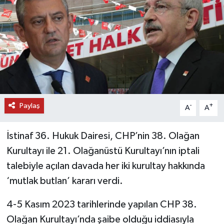
DÜNYA
EĞİTİM
TURİZM
RÖPORTAJ
Paylaş
-
+
A
A
VİDEO HABERLER
İstinaf 36. Hukuk Dairesi, CHP’nin 38. Olağan
YAZARLAR
Kurultayı ile 21. Olağanüstü Kurultayı’nın iptali
talebiyle açılan davada her iki kurultay hakkında
RESMİ İLAN
‘mutlak butlan’ kararı verdi.
MAGAZİN
4-5 Kasım 2023 tarihlerinde yapılan CHP 38.
Olağan Kurultayı’nda şaibe olduğu iddiasıyla