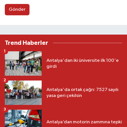
Gönder
Trend Haberler
1
Antalya'dan iki üniversite ilk 100'e
girdi
2
Antalya'da ortak çağrı: 7527 sayılı
yasa geri çekilsin
3
Antalya’dan motorin zammına tepki