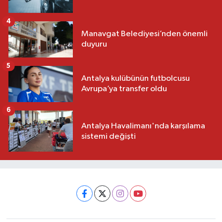
4
Manavgat Belediyesi’nden önemli
duyuru
5
Antalya kulübünün futbolcusu
Avrupa’ya transfer oldu
6
Antalya Havalimanı'nda karşılama
sistemi değişti