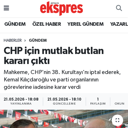
ÖZEL HABER
Nöbetçi Eczaneler
GÜNDEM
ÖZEL HABER
YEREL GÜNDEM
YAZAR
GÜNDEM
Hava Durumu
HABERLER
GÜNDEM
CHP için mutlak butlan
YEREL GÜNDEM
Trafik Durumu
kararı çıktı
EKONOMİ
Süper Lig Puan Durumu ve Fikstür
Mahkeme, CHP'nin 38. Kurultayı'nı iptal ederek,
Kemal Kılıçdaroğlu ve parti organlarının
KÜLTÜR - SANAT
Tüm Manşetler
görevlerine iadesine karar verdi
SPOR
Son Dakika Haberleri
21.05.2026 - 18:08
21.05.2026 - 18:10
1
1
YAYINLANMA
GÜNCELLEME
PAYLAŞIM
OKUNMA
SİYASET
Haber Arşivi
SAĞLIK