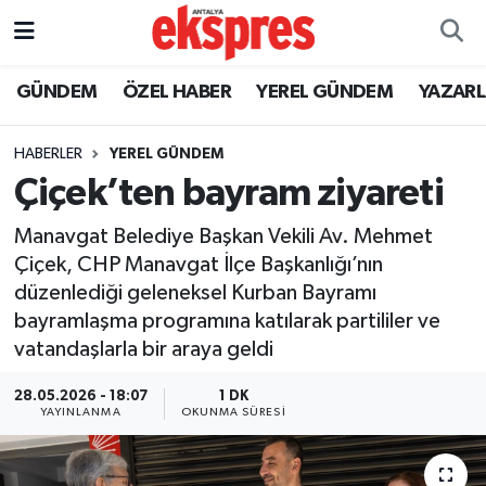
ÖZEL HABER
Nöbetçi Eczaneler
GÜNDEM
ÖZEL HABER
YEREL GÜNDEM
YAZAR
GÜNDEM
Hava Durumu
HABERLER
YEREL GÜNDEM
Çiçek’ten bayram ziyareti
YEREL GÜNDEM
Trafik Durumu
Manavgat Belediye Başkan Vekili Av. Mehmet
EKONOMİ
Süper Lig Puan Durumu ve Fikstür
Çiçek, CHP Manavgat İlçe Başkanlığı’nın
düzenlediği geleneksel Kurban Bayramı
KÜLTÜR - SANAT
Tüm Manşetler
bayramlaşma programına katılarak partililer ve
vatandaşlarla bir araya geldi
SPOR
Son Dakika Haberleri
28.05.2026 - 18:07
1 DK
SİYASET
Haber Arşivi
YAYINLANMA
OKUNMA SÜRESI
SAĞLIK