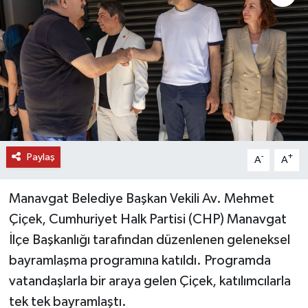
DÜNYA
EĞİTİM
TURİZM
RÖPORTAJ
Paylaş
-
+
A
A
VİDEO HABERLER
Manavgat Belediye Başkan Vekili Av. Mehmet
YAZARLAR
Çiçek, Cumhuriyet Halk Partisi (CHP) Manavgat
RESMİ İLAN
İlçe Başkanlığı tarafından düzenlenen geleneksel
bayramlaşma programına katıldı. Programda
MAGAZİN
vatandaşlarla bir araya gelen Çiçek, katılımcılarla
tek tek bayramlaştı.