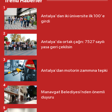
Trend Haberler
1
Antalya'dan iki üniversite ilk 100'e
girdi
2
Antalya'da ortak çağrı: 7527 sayılı
yasa geri çekilsin
3
Antalya’dan motorin zammına tepki
4
Manavgat Belediyesi’nden önemli
duyuru
5