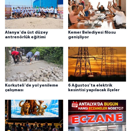
Alanya'da üst düzey
Kemer Belediyesi filosu
antrenörlük eğitimi
genişliyor
Korkuteli'de yol yenileme
6 Ağustos’ta elektrik
çalışması
kesintisi yapılacak ilçeler