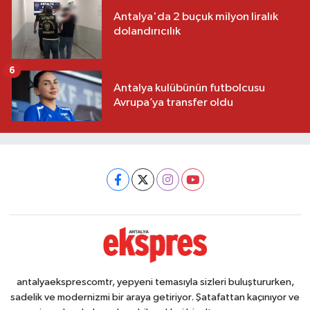
Antalya'da 2 buçuk milyon liralık
dolandırıcılık
6
Antalya kulübünün futbolcusu
Avrupa’ya transfer oldu
antalyaeksprescomtr, yepyeni temasıyla sizleri buluştururken,
sadelik ve modernizmi bir araya getiriyor. Şatafattan kaçınıyor ve