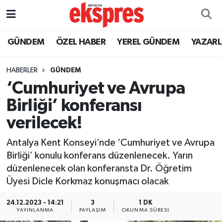
ÖZEL HABER
Nöbetçi Eczaneler
GÜNDEM
ÖZEL HABER
YEREL GÜNDEM
YAZAR
GÜNDEM
Hava Durumu
HABERLER
GÜNDEM
‘Cumhuriyet ve Avrupa
YEREL GÜNDEM
Trafik Durumu
Birliği’ konferansı
EKONOMİ
Süper Lig Puan Durumu ve Fikstür
verilecek!
KÜLTÜR - SANAT
Tüm Manşetler
Antalya Kent Konseyi’nde ‘Cumhuriyet ve Avrupa
Birliği’ konulu konferans düzenlenecek. Yarın
SPOR
Son Dakika Haberleri
düzenlenecek olan konferansta Dr. Öğretim
Üyesi Dicle Korkmaz konuşmacı olacak
SİYASET
Haber Arşivi
24.12.2023 - 14:21
3
1 DK
YAYINLANMA
PAYLAŞIM
OKUNMA SÜRESI
SAĞLIK