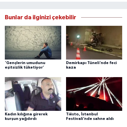
Bunlar da ilginizi çekebilir
‘Gençlerin umudunu
Demirkapı Tüneli’nde feci
eşitsizlik tüketiyor’
kaza
Kadın kılığına girerek
Tiësto, İstanbul
kurşun yağdırdı
Festivali’nde sahne aldı