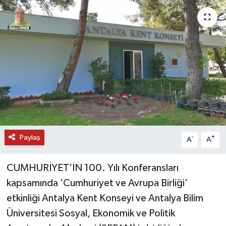
DÜNYA
EĞİTİM
TURİZM
RÖPORTAJ
VİDEO HABERLER
Paylaş
-
+
A
A
YAZARLAR
CUMHURİYET’İN 100. Yılı Konferansları
RESMİ İLAN
kapsamında ‘Cumhuriyet ve Avrupa Birliği’
etkinliği Antalya Kent Konseyi ve Antalya Bilim
MAGAZİN
Üniversitesi Sosyal, Ekonomik ve Politik