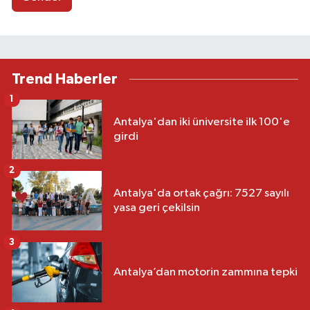
Trend Haberler
1
Antalya'dan iki üniversite ilk 100'e
girdi
2
Antalya'da ortak çağrı: 7527 sayılı
yasa geri çekilsin
3
Antalya’dan motorin zammına tepki