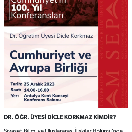
DR. ÖĞR. ÜYESİ DİCLE KORKMAZ KİMDİR?
Siyaset Bilimi ve Uluslararası İlişkiler Bölümü’nde