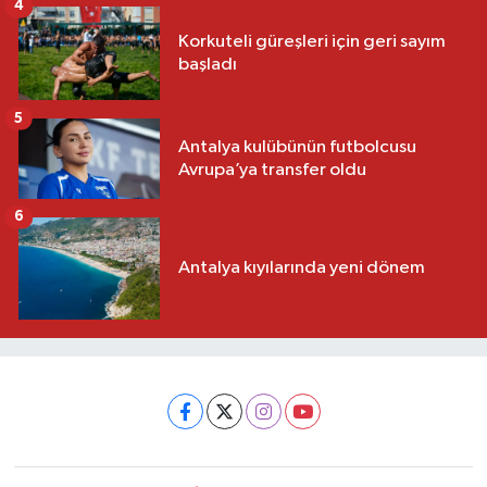
4
Korkuteli güreşleri için geri sayım
başladı
5
Antalya kulübünün futbolcusu
Avrupa’ya transfer oldu
6
Antalya kıyılarında yeni dönem