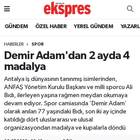
ÖZEL HABER
Nöbetçi Eczaneler
GÜNDEM
ÖZEL HABER
YEREL GÜNDEM
YAZAR
GÜNDEM
Hava Durumu
HABERLER
SPOR
Demir Adam'dan 2 ayda 4
YEREL GÜNDEM
Trafik Durumu
madalya
EKONOMİ
Süper Lig Puan Durumu ve Fikstür
Antalya iş dünyasının tanınmış isimlerinden,
ANFAŞ Yönetim Kurulu Başkanı ve milli sporcu Ali
KÜLTÜR - SANAT
Tüm Manşetler
Bıdı, ilerleyen yaşına rağmen meydan okumaya
devam ediyor. Spor camiasında ‘Demir Adam’
SPOR
Son Dakika Haberleri
olarak anılan 77 yaşındaki Bıdı, son iki ay içinde
katıldığı dört uluslararası ve ulusal
SİYASET
Haber Arşivi
organizasyondan madalya ve kupalarla döndü
SAĞLIK