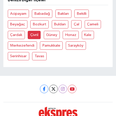
Denizli Diğer İlçeler
Acipayam
Babadağ
Baklan
Bekilli
Beyağaç
Bozkurt
Buldan
Çal
Çameli
Çardak
Çivril
Güney
Honaz
Kale
Merkezefendi
Pamukkale
Sarayköy
Serinhisar
Tavas