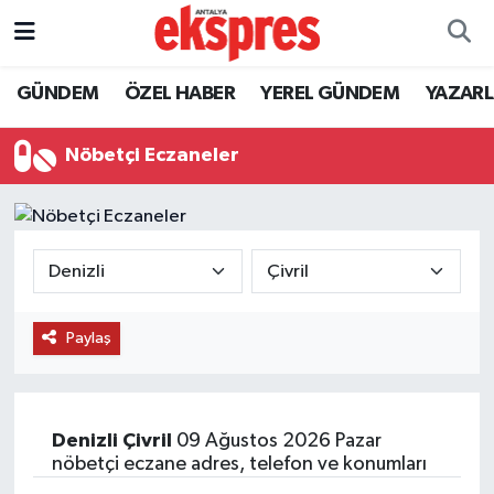
ÖZEL HABER
Nöbetçi Eczaneler
GÜNDEM
ÖZEL HABER
YEREL GÜNDEM
YAZAR
GÜNDEM
Hava Durumu
Nöbetçi Eczaneler
YEREL GÜNDEM
Trafik Durumu
EKONOMİ
Süper Lig Puan Durumu ve Fikstür
KÜLTÜR - SANAT
Tüm Manşetler
Paylaş
SPOR
Son Dakika Haberleri
SİYASET
Haber Arşivi
Denizli
Çivril
09 Ağustos 2026 Pazar
nöbetçi eczane adres, telefon ve konumları
SAĞLIK