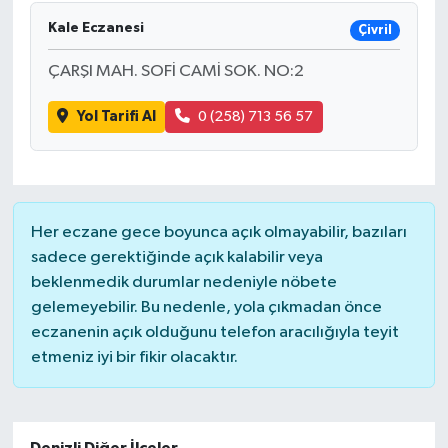
Kale Eczanesi
Çivril
DÜNYA
ÇARŞI MAH. SOFİ CAMİ SOK. NO:2
EĞİTİM
Yol Tarifi Al
0 (258) 713 56 57
TURİZM
RÖPORTAJ
Her eczane gece boyunca açık olmayabilir, bazıları
VİDEO HABERLER
sadece gerektiğinde açık kalabilir veya
beklenmedik durumlar nedeniyle nöbete
YAZARLAR
gelemeyebilir. Bu nedenle, yola çıkmadan önce
eczanenin açık olduğunu telefon aracılığıyla teyit
RESMİ İLAN
etmeniz iyi bir fikir olacaktır.
MAGAZİN