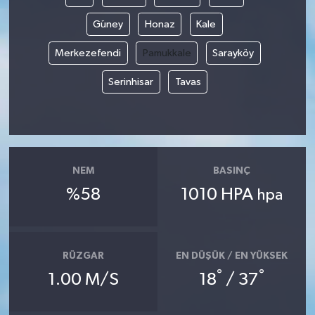
Güney
Honaz
Kale
Merkezefendi
Pamukkale
Sarayköy
Serinhisar
Tavas
NEM
BASINÇ
%58
1010 HPA
hpa
RÜZGAR
EN DÜŞÜK / EN YÜKSEK
°
°
1.00 M/S
18
/ 37