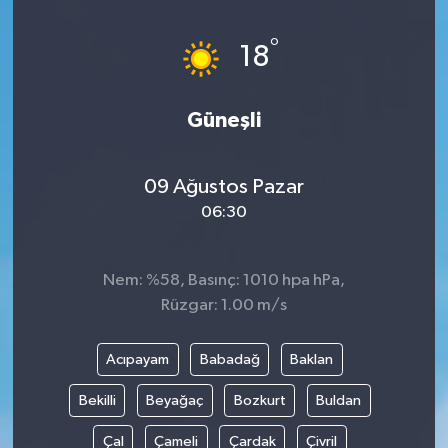
DÜNYA
°
18
EĞİTİM
Güneşli
TURİZM
09 Ağustos Pazar
RÖPORTAJ
06:30
VİDEO HABERLER
Nem: %58, Basınç: 1010 hpa hPa,
YAZARLAR
Rüzgar: 1.00 m/s
RESMİ İLAN
Acıpayam
Babadağ
Baklan
MAGAZİN
Bekilli
Beyağaç
Bozkurt
Buldan
Çal
Çameli
Çardak
Çivril