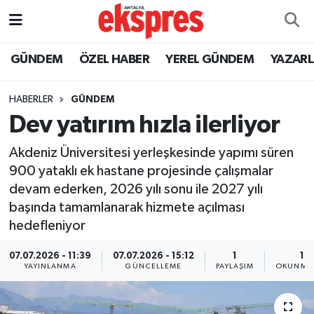
ÖZEL HABER
Nöbetçi Eczaneler
GÜNDEM
ÖZEL HABER
YEREL GÜNDEM
YAZAR
GÜNDEM
Hava Durumu
HABERLER
GÜNDEM
Dev yatırım hızla ilerliyor
YEREL GÜNDEM
Trafik Durumu
Akdeniz Üniversitesi yerleşkesinde yapımı süren
EKONOMİ
Süper Lig Puan Durumu ve Fikstür
900 yataklı ek hastane projesinde çalışmalar
devam ederken, 2026 yılı sonu ile 2027 yılı
KÜLTÜR - SANAT
Tüm Manşetler
başında tamamlanarak hizmete açılması
hedefleniyor
SPOR
Son Dakika Haberleri
07.07.2026 - 11:39
07.07.2026 - 15:12
1
1 
SİYASET
Haber Arşivi
YAYINLANMA
GÜNCELLEME
PAYLAŞIM
OKUNMA 
SAĞLIK