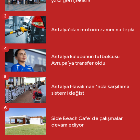
yasa geri çekilsin
3
Antalya’dan motorin zammına tepki
4
Antalya kulübünün futbolcusu
Avrupa’ya transfer oldu
5
Antalya Havalimanı'nda karşılama
sistemi değişti
6
Side Beach Cafe'de çalışmalar
devam ediyor