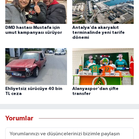
DMD hastası Mustafa için
Antalya’da akaryakıt
umut kampanyası sürüyor
terminalinde yeni tarife
dönemi
Ehliyetsiz sürücüye 40 bin
Alanyaspor'dan çifte
TL ceza
transfer
Yorumlar