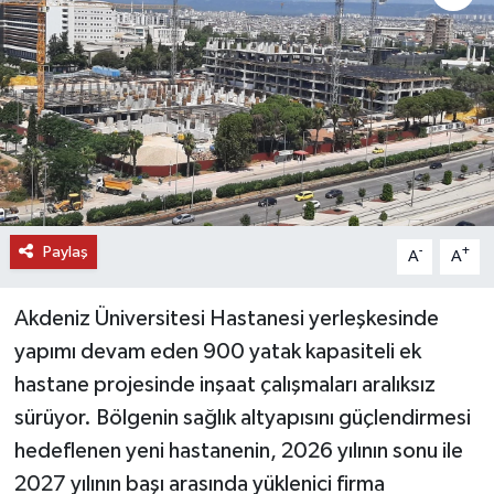
DÜNYA
EĞİTİM
TURİZM
RÖPORTAJ
Paylaş
-
+
A
A
VİDEO HABERLER
Akdeniz Üniversitesi Hastanesi yerleşkesinde
YAZARLAR
yapımı devam eden 900 yatak kapasiteli ek
RESMİ İLAN
hastane projesinde inşaat çalışmaları aralıksız
sürüyor. Bölgenin sağlık altyapısını güçlendirmesi
MAGAZİN
hedeflenen yeni hastanenin, 2026 yılının sonu ile
2027 yılının başı arasında yüklenici firma