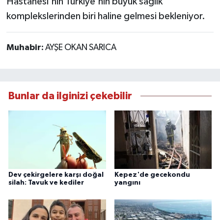
Hastanesi'nin Türkiye'nin büyük sağlık
komplekslerinden biri haline gelmesi bekleniyor.
Muhabir:
AYŞE OKAN SARICA
Bunlar da ilginizi çekebilir
Dev çekirgelere karşı doğal
Kepez'de gecekondu
silah: Tavuk ve kediler
yangını