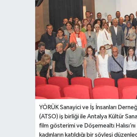
DÜNYA
EĞİTİM
TURİZM
RÖPORTAJ
VİDEO HABERLER
YAZARLAR
RESMİ İLAN
YÖRÜK Sanayici ve İş İnsanları Derne
(ATSO) iş birliği ile Antalya Kültür San
MAGAZİN
film gösterimi ve Döşemealtı Halısı’
kadınların katıldığı bir söyleşi düzenl