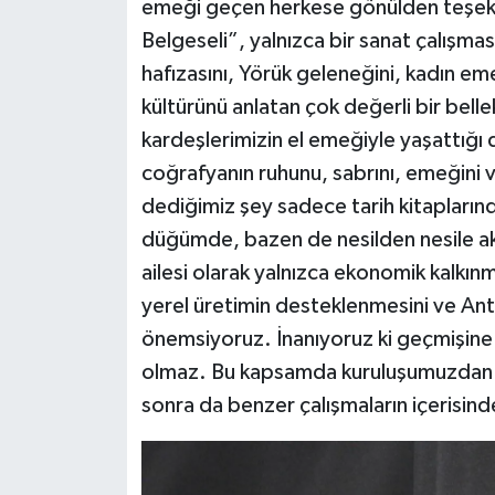
emeği geçen herkese gönülden teşekk
Belgeseli”, yalnızca bir sanat çalışmas
hafızasını, Yörük geleneğini, kadın e
kültürünü anlatan çok değerli bir belle
kardeşlerimizin el emeğiyle yaşattığı 
coğrafyanın ruhunu, sabrını, emeğini v
dediğimiz şey sadece tarih kitaplarınd
düğümde, bazen de nesilden nesile a
ailesi olarak yalnızca ekonomik kalkınm
yerel üretimin desteklenmesini ve Anta
önemsiyoruz. İnanıyoruz ki geçmişine
olmaz. Bu kapsamda kuruluşumuzdan b
sonra da benzer çalışmaların içerisi