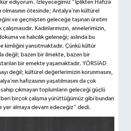
ür ediyorum. İzleyeceğimiz “İplikten Hafıza
ı olmasının ötesinde; Antalya’nın kültürel
meğini ve geçmişten geleceğe taşınan üretim
k çalışmasıdır. Kadınlarımızın, annelerimizin,
dokuma ve halıcılık geleneği; aslında bu
e kimliğini yansıtmaktadır. Çünkü kültür
a değil; bazen bir ilmekte, bazen bir
ktarılan bir emekte yaşamaktadır. YÖRSİAD
ayı değil; kültürel değerlerimizin korunmasını,
lya’nın hafızasının yaşatılmasını da çok
 sahip çıkmayan toplumların geleceği güçlü
eri birçok çalışma yürüttüğümüz gibi bundan
nde yer almaya devam edeceğiz” dedi.