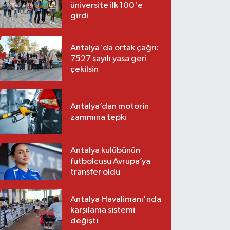
üniversite ilk 100'e
girdi
Antalya'da ortak çağrı:
7527 sayılı yasa geri
çekilsin
Antalya’dan motorin
zammına tepki
Antalya kulübünün
futbolcusu Avrupa’ya
transfer oldu
Antalya Havalimanı'nda
karşılama sistemi
değişti