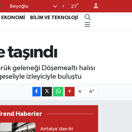
°
Beyoğlu
18
27
32
EKONOMİ
BİLİM VE TEKNOLOJİ
38
59
 taşındı
14
87
örük geleneği Döşemealtı halısı
eseliyle izleyiciyle buluştu
-
+
A
A
Trend Haberler
Antalya'dan iki