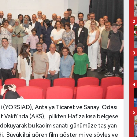
2
3
4
ği (YÖRSİAD), Antalya Ticaret ve Sanayi Odası
5
at Vakfı’nda (AKS), İplikten Hafıza kısa belgesel
nı dokuyarak bu kadim sanatı günümüze taşıyan
edi. Büyük ilgi gören film gösterimi ve söyleşiye