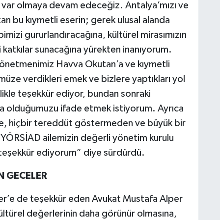
 var olmaya devam edeceğiz. Antalya’mızı ve
an bu kıymetli eserin; gerek ulusal alanda
imizi gururlandıracağına, kültürel mirasımızın
i katkılar sunacağına yürekten inanıyorum.
i yönetmenimiz Havva Okutan’a ve kıymetli
ümüze verdikleri emek ve bizlere yaptıkları yol
llikle teşekkür ediyor, bundan sonraki
da olduğumuzu ifade etmek istiyorum. Ayrıca
de, hiçbir tereddüt göstermeden ve büyük bir
 YÖRSİAD ailemizin değerli yönetim kurulu
 teşekkür ediyorum” diye sürdürdü.
N GECELER
er’e de teşekkür eden Avukat Mustafa Alper
ültürel değerlerinin daha görünür olmasına,