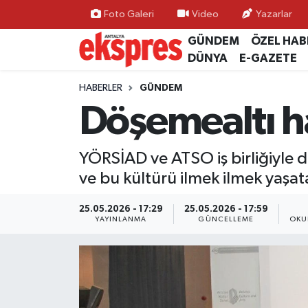
Foto Galeri
Video
Yazarlar
GÜNDEM
ÖZEL HAB
ÖZEL HABER
Nöbetçi Eczaneler
DÜNYA
E-GAZETE
GÜNDEM
Hava Durumu
HABERLER
GÜNDEM
Döşemealtı h
YEREL GÜNDEM
Trafik Durumu
YÖRSİAD ve ATSO iş birliğiyle d
EKONOMİ
Süper Lig Puan Durumu ve Fikstür
ve bu kültürü ilmek ilmek yaşata
KÜLTÜR - SANAT
Tüm Manşetler
25.05.2026 - 17:29
25.05.2026 - 17:59
YAYINLANMA
GÜNCELLEME
OKU
SPOR
Son Dakika Haberleri
SİYASET
Haber Arşivi
SAĞLIK