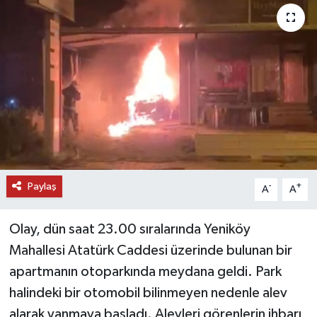
DÜNYA
EĞİTİM
TURİZM
RÖPORTAJ
VİDEO HABERLER
Paylaş
-
+
A
A
YAZARLAR
Olay, dün saat 23.00 sıralarında Yeniköy
RESMİ İLAN
Mahallesi Atatürk Caddesi üzerinde bulunan bir
apartmanın otoparkında meydana geldi. Park
MAGAZİN
halindeki bir otomobil bilinmeyen nedenle alev
alarak yanmaya başladı. Alevleri görenlerin ihbarı