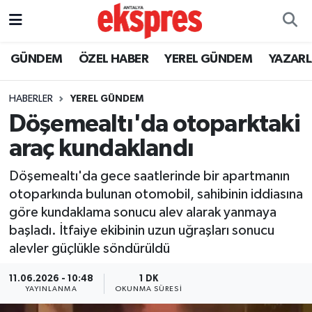
ÖZEL HABER
Nöbetçi Eczaneler
GÜNDEM
ÖZEL HABER
YEREL GÜNDEM
YAZAR
GÜNDEM
Hava Durumu
HABERLER
YEREL GÜNDEM
Döşemealtı'da otoparktaki
YEREL GÜNDEM
Trafik Durumu
araç kundaklandı
EKONOMİ
Süper Lig Puan Durumu ve Fikstür
Döşemealtı'da gece saatlerinde bir apartmanın
otoparkında bulunan otomobil, sahibinin iddiasına
KÜLTÜR - SANAT
Tüm Manşetler
göre kundaklama sonucu alev alarak yanmaya
başladı. İtfaiye ekibinin uzun uğraşları sonucu
SPOR
Son Dakika Haberleri
alevler güçlükle söndürüldü
SİYASET
Haber Arşivi
11.06.2026 - 10:48
1 DK
YAYINLANMA
OKUNMA SÜRESI
SAĞLIK