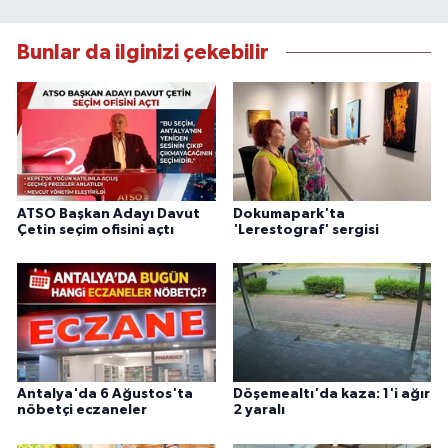
Bunlar da ilginizi çekebilir
ATSO Başkan Adayı Davut
Dokumapark'ta
Çetin seçim ofisini açtı
'Lerestograf' sergisi
Antalya'da 6 Ağustos'ta
Döşemealtı'da kaza: 1'i ağır
nöbetçi eczaneler
2 yaralı