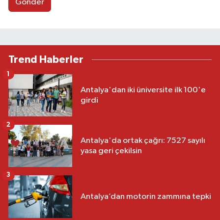
Gönder
Trend Haberler
1
Antalya'dan iki üniversite ilk 100'e
girdi
2
Antalya'da ortak çağrı: 7527 sayılı
yasa geri çekilsin
3
Antalya’dan motorin zammına tepki