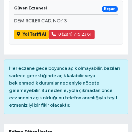
Güven Eczanesi
Keşan
DÜNYA
DEMIRCILER CAD. NO:13
EĞİTİM
Yol Tarifi Al
0 (284) 715 23 61
TURİZM
RÖPORTAJ
Her eczane gece boyunca açık olmayabilir, bazıları
VİDEO HABERLER
sadece gerektiğinde açık kalabilir veya
beklenmedik durumlar nedeniyle nöbete
YAZARLAR
gelemeyebilir. Bu nedenle, yola çıkmadan önce
eczanenin açık olduğunu telefon aracılığıyla teyit
RESMİ İLAN
etmeniz iyi bir fikir olacaktır.
MAGAZİN