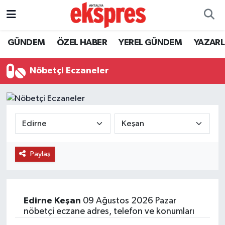
ÖZEL HABER
Nöbetçi Eczaneler
GÜNDEM
ÖZEL HABER
YEREL GÜNDEM
YAZAR
GÜNDEM
Hava Durumu
Nöbetçi Eczaneler
YEREL GÜNDEM
Trafik Durumu
EKONOMİ
Süper Lig Puan Durumu ve Fikstür
KÜLTÜR - SANAT
Tüm Manşetler
Paylaş
SPOR
Son Dakika Haberleri
SİYASET
Haber Arşivi
Edirne
Keşan
09 Ağustos 2026 Pazar
nöbetçi eczane adres, telefon ve konumları
SAĞLIK