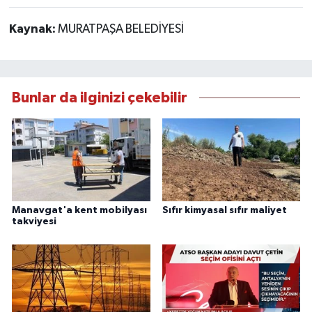
Kaynak:
MURATPAŞA BELEDİYESİ
Bunlar da ilginizi çekebilir
Manavgat'a kent mobilyası
Sıfır kimyasal sıfır maliyet
takviyesi