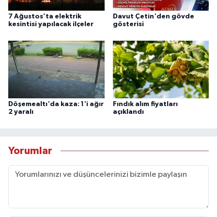
7 Ağustos’ta elektrik
Davut Çetin'den gövde
kesintisi yapılacak ilçeler
gösterisi
Döşemealtı'da kaza: 1'i ağır
Fındık alım fiyatları
2 yaralı
açıklandı
Yorumlar