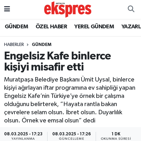
ÖZEL HABER
Nöbetçi Eczaneler
GÜNDEM
ÖZEL HABER
YEREL GÜNDEM
YAZAR
GÜNDEM
Hava Durumu
HABERLER
GÜNDEM
Engelsiz Kafe binlerce
YEREL GÜNDEM
Trafik Durumu
kişiyi misafir etti
EKONOMİ
Süper Lig Puan Durumu ve Fikstür
Muratpaşa Belediye Başkanı Ümit Uysal, binlerce
kişiyi ağırlayan iftar programına ev sahipliği yapan
KÜLTÜR - SANAT
Tüm Manşetler
Engelsiz Kafe’nin Türkiye’ye örnek bir çalışma
olduğunu belirterek, “Hayata rantla bakan
SPOR
Son Dakika Haberleri
çevrelere selam olsun. İbret olsun. Duyarlılık
olsun. Örnek ve emsal olsun” dedi
SİYASET
Haber Arşivi
08.03.2025 - 17:23
08.03.2025 - 17:26
1 DK
SAĞLIK
YAYINLANMA
GÜNCELLEME
OKUNMA SÜRESI