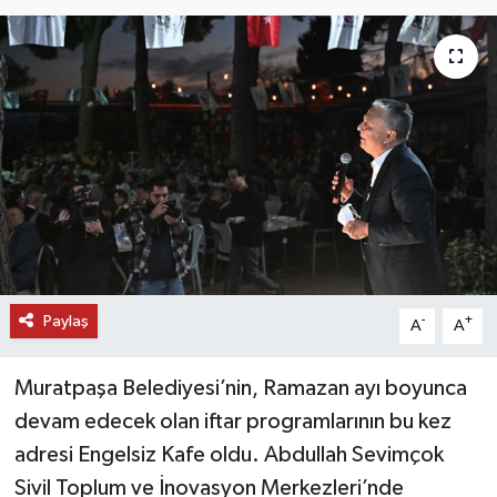
DÜNYA
EĞİTİM
TURİZM
RÖPORTAJ
VİDEO HABERLER
Paylaş
YAZARLAR
-
+
A
A
RESMİ İLAN
Muratpaşa Belediyesi’nin, Ramazan ayı boyunca
devam edecek olan iftar programlarının bu kez
MAGAZİN
adresi Engelsiz Kafe oldu. Abdullah Sevimçok
Sivil Toplum ve İnovasyon Merkezleri’nde