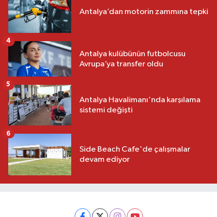
Antalya’dan motorin zammına tepki
4
Antalya kulübünün futbolcusu
Avrupa’ya transfer oldu
5
Antalya Havalimanı'nda karşılama
sistemi değişti
6
Side Beach Cafe'de çalışmalar
devam ediyor