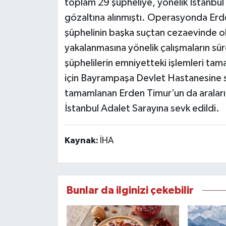
toplam 29 şüpheliye, yönelik İstanbul
gözaltına alınmıştı. Operasyonda Erden
şüphelinin başka suçtan cezaevinde ol
yakalanmasına yönelik çalışmaların sü
şüphelilerin emniyetteki işlemleri tama
için Bayrampaşa Devlet Hastanesine se
tamamlanan Erden Timur’un da aralar
İstanbul Adalet Sarayına sevk edildi.
Kaynak:
İHA
Bunlar da ilginizi çekebilir