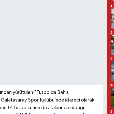
1
2
3
4
fından yürütülen "Futbolda Bahis
Galatasaray Spor Kulübü’nde idareci olarak
an 14 futbolcunun da aralarında olduğu
5