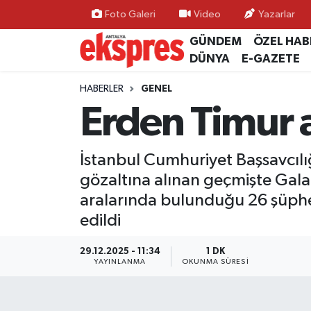
Foto Galeri
Video
Yazarlar
GÜNDEM
ÖZEL HAB
ÖZEL HABER
Nöbetçi Eczaneler
DÜNYA
E-GAZETE
GÜNDEM
Hava Durumu
HABERLER
GENEL
Erden Timur a
YEREL GÜNDEM
Trafik Durumu
İstanbul Cumhuriyet Başsavcılı
EKONOMİ
Süper Lig Puan Durumu ve Fikstür
gözaltına alınan geçmişte Gal
KÜLTÜR - SANAT
Tüm Manşetler
aralarında bulunduğu 26 şüphe
edildi
SPOR
Son Dakika Haberleri
29.12.2025 - 11:34
1 DK
YAYINLANMA
OKUNMA SÜRESI
SİYASET
Haber Arşivi
SAĞLIK