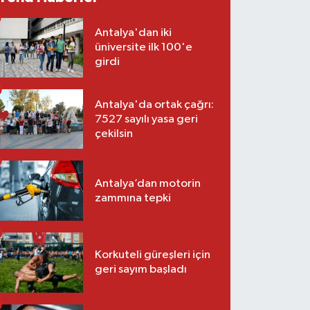
Antalya'dan iki
üniversite ilk 100'e
girdi
Antalya'da ortak çağrı:
7527 sayılı yasa geri
çekilsin
Antalya’dan motorin
zammına tepki
Korkuteli güreşleri için
geri sayım başladı