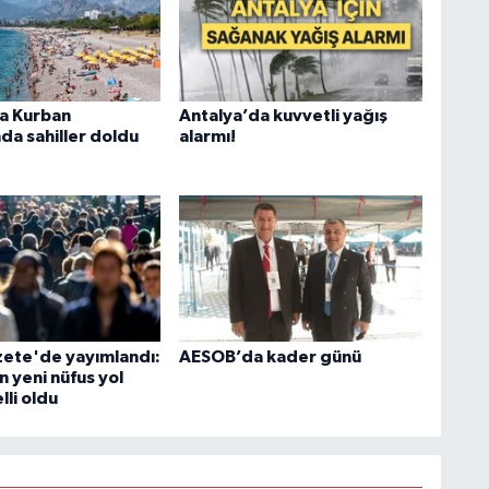
a Kurban
Antalya’da kuvvetli yağış
da sahiller doldu
alarmı!
ete'de yayımlandı:
AESOB’da kader günü
n yeni nüfus yol
lli oldu