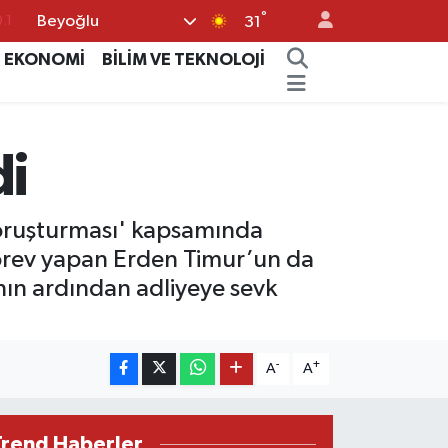
°
Beyoğlu
.1
31
18
EKONOMİ
BİLİM VE TEKNOLOJİ
32
38
di
%0
14
Soruşturması' kapsamında
görev yapan Erden Timur’un da
ın ardından adliyeye sevk
-
+
A
A
Trend Haberler