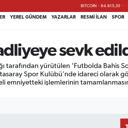
BITCOIN
64.815,30
%-0
DOLAR
47,7436
%0.
ER
YEREL GÜNDEM
YAZARLAR
RESMİ İLAN
SPOR
EURO
55,2510
%0.
STERLİN
64,4811
%0.
dliyeye sevk edil
GRAM ALTIN
6660.55
BİST100
13.779
%-
ğı tarafından yürütülen 'Futbolda Bahis 
atasaray Spor Kulübü’nde idareci olarak 
li emniyetteki işlemlerinin tamamlanmasın