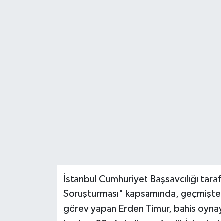
DÜNYA
EĞİTİM
TURİZM
RÖPORTAJ
VİDEO HABERLER
YAZARLAR
RESMİ İLAN
İstanbul Cumhuriyet Başsavcılığı tara
Soruşturması" kapsamında, geçmişte 
MAGAZİN
görev yapan Erden Timur, bahis oynay