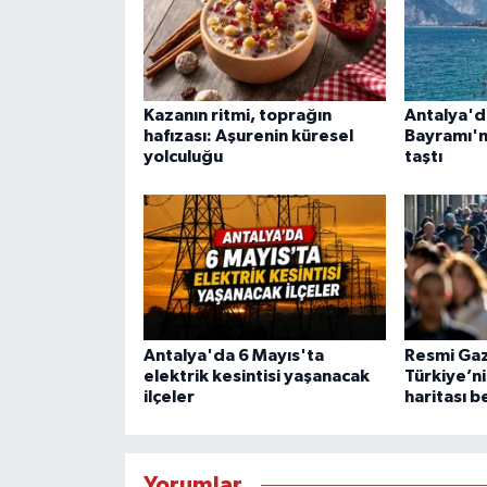
Kazanın ritmi, toprağın
Antalya'd
hafızası: Aşurenin küresel
Bayramı'n
yolculuğu
taştı
Antalya'da 6 Mayıs'ta
Resmi Gaz
elektrik kesintisi yaşanacak
Türkiye’ni
ilçeler
haritası be
Yorumlar