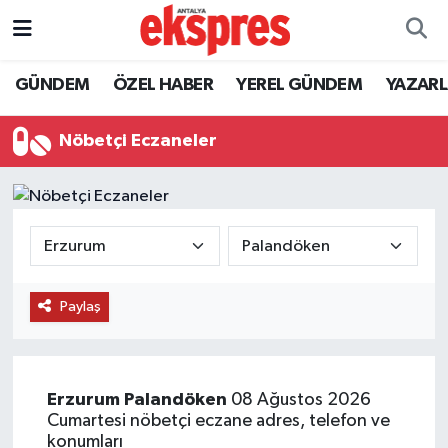
ÖZEL HABER
Nöbetçi Eczaneler
GÜNDEM
ÖZEL HABER
YEREL GÜNDEM
YAZAR
GÜNDEM
Hava Durumu
Nöbetçi Eczaneler
YEREL GÜNDEM
Trafik Durumu
EKONOMİ
Süper Lig Puan Durumu ve Fikstür
KÜLTÜR - SANAT
Tüm Manşetler
Paylaş
SPOR
Son Dakika Haberleri
SİYASET
Haber Arşivi
Erzurum
Palandöken
08 Ağustos 2026
Cumartesi nöbetçi eczane adres, telefon ve
SAĞLIK
konumları