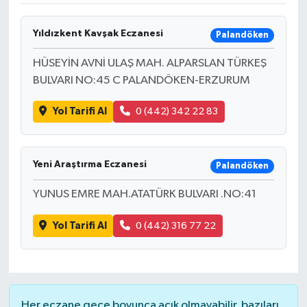
DÜNYA
Yıldızkent Kavşak Eczanesi
Palandöken
EĞİTİM
HÜSEYİN AVNİ ULAŞ MAH. ALPARSLAN TÜRKEŞ
BULVARI NO:45 C PALANDÖKEN-ERZURUM
TURİZM
Yol Tarifi Al
0 (442) 342 22 83
RÖPORTAJ
VİDEO HABERLER
Yeni Araştırma Eczanesi
Palandöken
YUNUS EMRE MAH.ATATÜRK BULVARI .NO:41
YAZARLAR
Yol Tarifi Al
0 (442) 316 77 22
RESMİ İLAN
MAGAZİN
Her eczane gece boyunca açık olmayabilir, bazıları