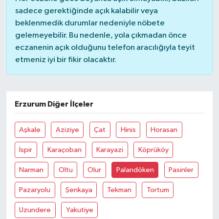
sadece gerektiğinde açık kalabilir veya
beklenmedik durumlar nedeniyle nöbete
gelemeyebilir. Bu nedenle, yola çıkmadan önce
eczanenin açık olduğunu telefon aracılığıyla teyit
etmeniz iyi bir fikir olacaktır.
Erzurum Diğer İlçeler
Aşkale
Aziziye
Çat
Hinis
Horasan
İspir
Karaçoban
Karayazi
Köprüköy
Narman
Oltu
Olur
Palandöken
Pasinler
Pazaryolu
Şenkaya
Tekman
Tortum
Uzundere
Yakutiye