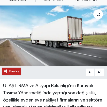
YAYINLANMA
GÜNCELLEME
OKUNMA SÜRESI
DÜNYA
EĞİTİM
TURİZM
RÖPORTAJ
VİDEO HABERLER
YAZARLAR
Paylaş
-
+
A
A
RESMİ İLAN
ULAŞTIRMA ve Altyapı Bakanlığı’nın Karayolu
Taşıma Yönetmeliği’nde yaptığı son değişiklik,
MAGAZİN
özellikle evden eve nakliyat firmalarını ve sektöre