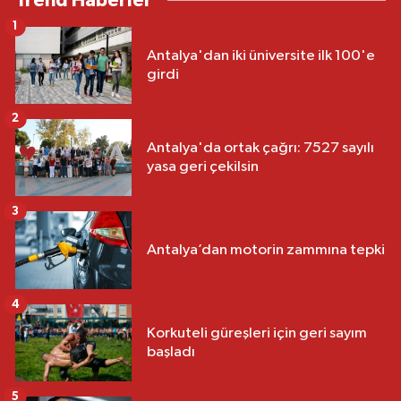
Trend Haberler
1
Antalya'dan iki üniversite ilk 100'e
girdi
2
Antalya'da ortak çağrı: 7527 sayılı
yasa geri çekilsin
3
Antalya’dan motorin zammına tepki
4
Korkuteli güreşleri için geri sayım
başladı
5