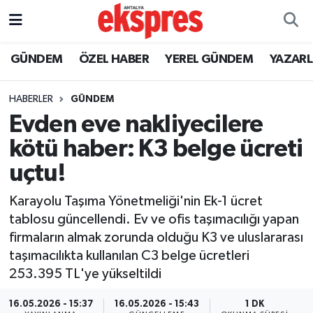
ÖZEL HABER
Nöbetçi Eczaneler
GÜNDEM
ÖZEL HABER
YEREL GÜNDEM
YAZAR
GÜNDEM
Hava Durumu
HABERLER
GÜNDEM
Evden eve nakliyecilere
YEREL GÜNDEM
Trafik Durumu
kötü haber: K3 belge ücreti
EKONOMİ
Süper Lig Puan Durumu ve Fikstür
uçtu!
KÜLTÜR - SANAT
Tüm Manşetler
Karayolu Taşıma Yönetmeliği'nin Ek-1 ücret
tablosu güncellendi. Ev ve ofis taşımacılığı yapan
SPOR
Son Dakika Haberleri
firmaların almak zorunda olduğu K3 ve uluslararası
taşımacılıkta kullanılan C3 belge ücretleri
SİYASET
Haber Arşivi
253.395 TL'ye yükseltildi
SAĞLIK
16.05.2026 - 15:37
16.05.2026 - 15:43
1 DK