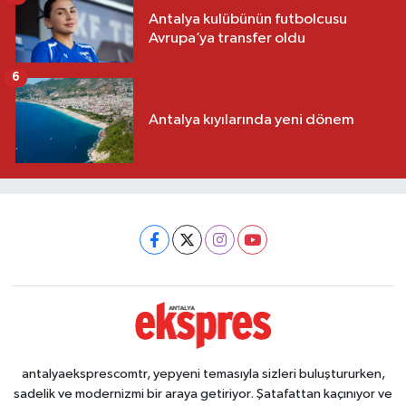
Antalya kulübünün futbolcusu
Avrupa’ya transfer oldu
6
Antalya kıyılarında yeni dönem
antalyaeksprescomtr, yepyeni temasıyla sizleri buluştururken,
sadelik ve modernizmi bir araya getiriyor. Şatafattan kaçınıyor ve