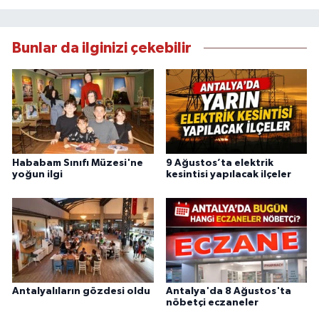
Bunlar da ilginizi çekebilir
Hababam Sınıfı Müzesi'ne
9 Ağustos’ta elektrik
yoğun ilgi
kesintisi yapılacak ilçeler
Antalyalıların gözdesi oldu
Antalya'da 8 Ağustos'ta
nöbetçi eczaneler