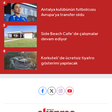
4
Antalya kulübünün futbolcusu
Avrupa’ya transfer oldu
5
Side Beach Cafe'de çalışmalar
devam ediyor
6
Korkuteli'de ücretsiz tiyatro
gösterimi yapılacak