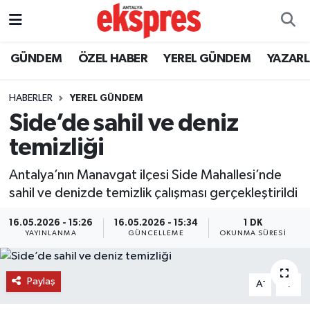
ÖZEL HABER
Nöbetçi Eczaneler
GÜNDEM
ÖZEL HABER
YEREL GÜNDEM
YAZAR
GÜNDEM
Hava Durumu
HABERLER
YEREL GÜNDEM
Side’de sahil ve deniz
YEREL GÜNDEM
Trafik Durumu
temizliği
EKONOMİ
Süper Lig Puan Durumu ve Fikstür
Antalya’nın Manavgat ilçesi Side Mahallesi’nde
sahil ve denizde temizlik çalışması gerçekleştirildi
KÜLTÜR - SANAT
Tüm Manşetler
16.05.2026 - 15:26
16.05.2026 - 15:34
1 DK
SPOR
Son Dakika Haberleri
YAYINLANMA
GÜNCELLEME
OKUNMA SÜRESI
SİYASET
Haber Arşivi
Paylaş
-
+
A
A
SAĞLIK