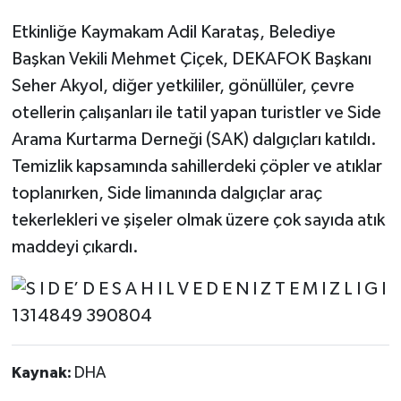
Etkinliğe Kaymakam Adil Karataş, Belediye
DÜNYA
Başkan Vekili Mehmet Çiçek, DEKAFOK Başkanı
EĞİTİM
Seher Akyol, diğer yetkililer, gönüllüler, çevre
otellerin çalışanları ile tatil yapan turistler ve Side
TURİZM
Arama Kurtarma Derneği (SAK) dalgıçları katıldı.
Temizlik kapsamında sahillerdeki çöpler ve atıklar
RÖPORTAJ
toplanırken, Side limanında dalgıçlar araç
VİDEO HABERLER
tekerlekleri ve şişeler olmak üzere çok sayıda atık
maddeyi çıkardı.
YAZARLAR
RESMİ İLAN
MAGAZİN
Kaynak:
DHA