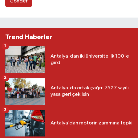
Gönder
Trend Haberler
1
Antalya'dan iki üniversite ilk 100'e
girdi
2
Antalya'da ortak çağrı: 7527 sayılı
yasa geri çekilsin
3
Antalya’dan motorin zammına tepki