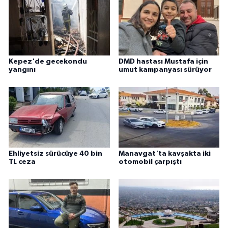
Kepez'de gecekondu
DMD hastası Mustafa için
yangını
umut kampanyası sürüyor
Ehliyetsiz sürücüye 40 bin
Manavgat'ta kavşakta iki
TL ceza
otomobil çarpıştı