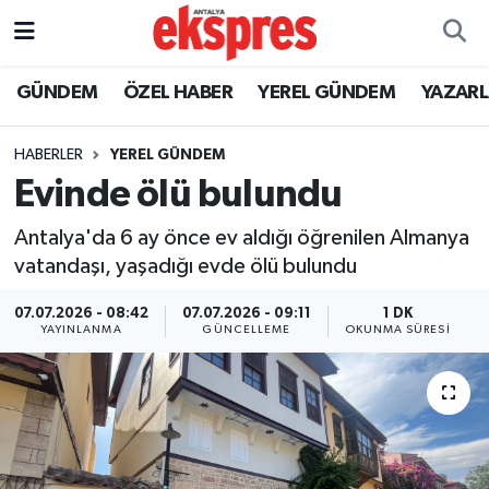
ÖZEL HABER
Nöbetçi Eczaneler
GÜNDEM
ÖZEL HABER
YEREL GÜNDEM
YAZAR
GÜNDEM
Hava Durumu
HABERLER
YEREL GÜNDEM
Evinde ölü bulundu
YEREL GÜNDEM
Trafik Durumu
Antalya'da 6 ay önce ev aldığı öğrenilen Almanya
EKONOMİ
Süper Lig Puan Durumu ve Fikstür
vatandaşı, yaşadığı evde ölü bulundu
KÜLTÜR - SANAT
Tüm Manşetler
07.07.2026 - 08:42
07.07.2026 - 09:11
1 DK
YAYINLANMA
GÜNCELLEME
OKUNMA SÜRESI
SPOR
Son Dakika Haberleri
SİYASET
Haber Arşivi
SAĞLIK