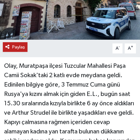
DÜNYA
EĞİTİM
TURİZM
Paylaş
-
+
A
A
RÖPORTAJ
Olay, Muratpaşa ilçesi Tuzcular Mahallesi Paşa
Camii Sokak'taki 2 katlı evde meydana geldi.
VİDEO HABERLER
Edinilen bilgiye göre, 3 Temmuz Cuma günü
YAZARLAR
Rusya'ya kızını almak için giden E.L., bugün saat
15.30 sıralarında kızıyla birlikte 6 ay önce aldıkları
RESMİ İLAN
ve Arthur Strudel ile birlikte yaşadıkları eve geldi.
Kapıyı çalmasına rağmen içeriden cevap
MAGAZİN
alamayan kadına yan tarafta bulunan dükkanın