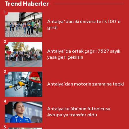
Trend Haberler
1
Antalya'dan iki üniversite ilk 100'e
girdi
2
Antalya'da ortak çağrı: 7527 sayılı
yasa geri çekilsin
3
Antalya’dan motorin zammına tepki
4
Antalya kulübünün futbolcusu
Avrupa’ya transfer oldu
5