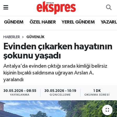
ÖZEL HABER
Nöbetçi Eczaneler
GÜNDEM
ÖZEL HABER
YEREL GÜNDEM
YAZAR
GÜNDEM
Hava Durumu
HABERLER
GÜVENLIK
Evinden çıkarken hayatının
YEREL GÜNDEM
Trafik Durumu
şokunu yaşadı
EKONOMİ
Süper Lig Puan Durumu ve Fikstür
Antalya'da evinden çıktığı sırada kimliği belirsiz
kişinin bıçaklı saldırısına uğrayan Arslan A.
KÜLTÜR - SANAT
Tüm Manşetler
yaralandı
SPOR
Son Dakika Haberleri
30.05.2026 - 08:55
30.05.2026 - 10:19
1 DK
YAYINLANMA
GÜNCELLEME
OKUNMA SÜRESI
SİYASET
Haber Arşivi
SAĞLIK