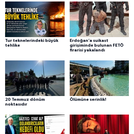
Tur teknelerindeki büyük
Erdoğan’a suikast
tehlike
girişiminde bulunan FETÖ
firarisi yakalandı
20 Temmuz dönüm
Ölümüne serinlik!
noktasıdır