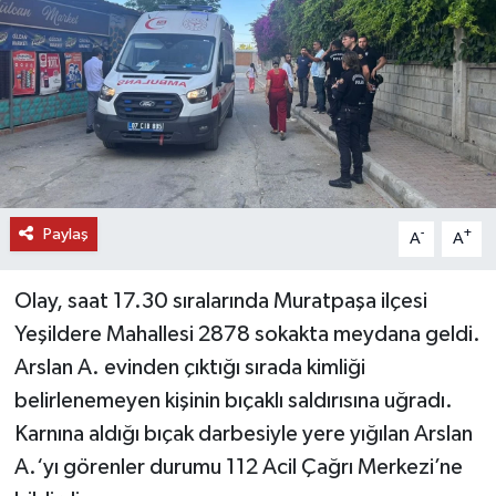
DÜNYA
EĞİTİM
TURİZM
RÖPORTAJ
Paylaş
-
+
A
A
VİDEO HABERLER
Olay, saat 17.30 sıralarında Muratpaşa ilçesi
YAZARLAR
Yeşildere Mahallesi 2878 sokakta meydana geldi.
Arslan A. evinden çıktığı sırada kimliği
RESMİ İLAN
belirlenemeyen kişinin bıçaklı saldırısına uğradı.
Karnına aldığı bıçak darbesiyle yere yığılan Arslan
MAGAZİN
A.‘yı görenler durumu 112 Acil Çağrı Merkezi’ne