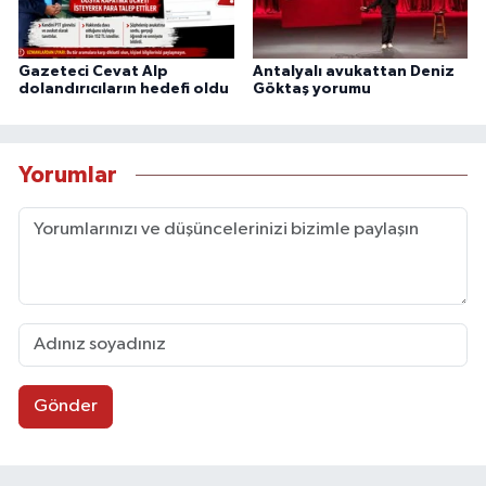
Gazeteci Cevat Alp
Antalyalı avukattan Deniz
dolandırıcıların hedefi oldu
Göktaş yorumu
Yorumlar
Gönder