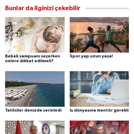
Bunlar da ilginizi çekebilir
Bebek şampuanı seçerken
Spor yap uzun yaşa!
nelere dikkat edilmeli?
Tatilciler denizde serinledi
Iş dünyasına mentör gerekli