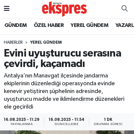
ÖZEL HABER
Nöbetçi Eczaneler
GÜNDEM
ÖZEL HABER
YEREL GÜNDEM
YAZAR
GÜNDEM
Hava Durumu
HABERLER
YEREL GÜNDEM
Evini uyuşturucu serasına
YEREL GÜNDEM
Trafik Durumu
çevirdi, kaçamadı
EKONOMİ
Süper Lig Puan Durumu ve Fikstür
Antalya'nın Manavgat ilçesinde jandarma
ekiplerinin düzenlediği operasyonda evinde
KÜLTÜR - SANAT
Tüm Manşetler
kenevir yetiştiren şüphelinin adresinde,
uyuşturucu madde ve iklimlendirme düzenekleri
SPOR
Son Dakika Haberleri
ele geçirildi
SİYASET
Haber Arşivi
16.08.2025 - 11:29
16.08.2025 - 11:54
1 DK
YAYINLANMA
GÜNCELLEME
OKUNMA SÜRESI
SAĞLIK