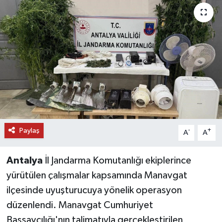
DÜNYA
EĞİTİM
TURİZM
RÖPORTAJ
VİDEO HABERLER
Paylaş
-
+
A
A
YAZARLAR
Antalya
İl Jandarma Komutanlığı ekiplerince
RESMİ İLAN
yürütülen çalışmalar kapsamında Manavgat
ilçesinde uyuşturucuya yönelik operasyon
MAGAZİN
düzenlendi. Manavgat Cumhuriyet
Başsavcılığı'nın talimatıyla gerçekleştirilen