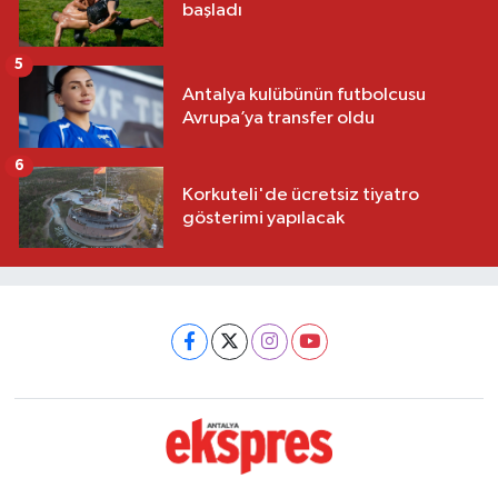
başladı
5
Antalya kulübünün futbolcusu
Avrupa’ya transfer oldu
6
Korkuteli'de ücretsiz tiyatro
gösterimi yapılacak