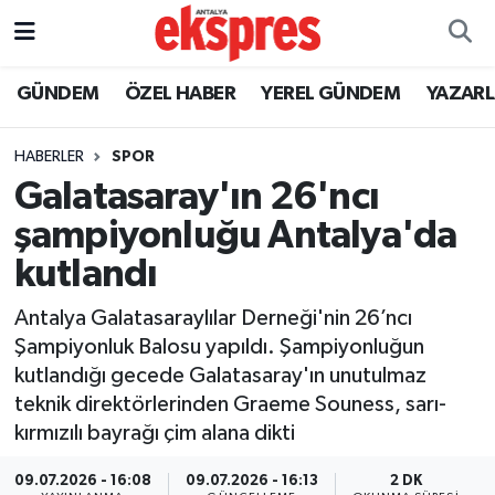
ÖZEL HABER
Nöbetçi Eczaneler
GÜNDEM
ÖZEL HABER
YEREL GÜNDEM
YAZAR
GÜNDEM
Hava Durumu
HABERLER
SPOR
Galatasaray'ın 26'ncı
YEREL GÜNDEM
Trafik Durumu
şampiyonluğu Antalya'da
EKONOMİ
Süper Lig Puan Durumu ve Fikstür
kutlandı
KÜLTÜR - SANAT
Tüm Manşetler
Antalya Galatasaraylılar Derneği'nin 26’ncı
Şampiyonluk Balosu yapıldı. Şampiyonluğun
SPOR
Son Dakika Haberleri
kutlandığı gecede Galatasaray'ın unutulmaz
teknik direktörlerinden Graeme Souness, sarı-
SİYASET
Haber Arşivi
kırmızılı bayrağı çim alana dikti
SAĞLIK
09.07.2026 - 16:08
09.07.2026 - 16:13
2 DK