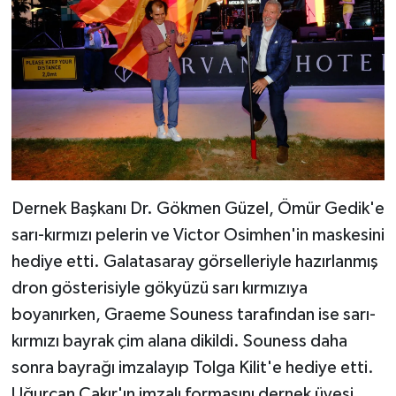
Dernek Başkanı Dr. Gökmen Güzel, Ömür Gedik'e
sarı-kırmızı pelerin ve Victor Osimhen'in maskesini
hediye etti. Galatasaray görselleriyle hazırlanmış
dron gösterisiyle gökyüzü sarı kırmızıya
boyanırken, Graeme Souness tarafından ise sarı-
kırmızı bayrak çim alana dikildi. Souness daha
sonra bayrağı imzalayıp Tolga Kilit'e hediye etti.
Uğurcan Çakır'ın imzalı formasını dernek üyesi