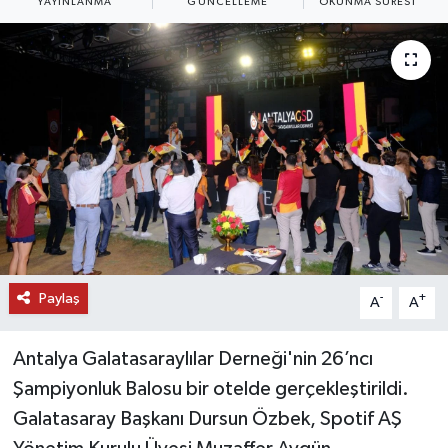
YAYINLANMA
GÜNCELLEME
OKUNMA SÜRESI
DÜNYA
EĞİTİM
TURİZM
RÖPORTAJ
VİDEO HABERLER
YAZARLAR
Paylaş
-
+
A
A
RESMİ İLAN
Antalya Galatasaraylılar Derneği'nin 26’ncı
Şampiyonluk Balosu bir otelde gerçekleştirildi.
MAGAZİN
Galatasaray Başkanı Dursun Özbek, Spotif AŞ