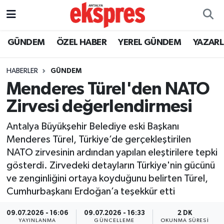
ÖZEL HABER
Nöbetçi Eczaneler
GÜNDEM
ÖZEL HABER
YEREL GÜNDEM
YAZAR
GÜNDEM
Hava Durumu
HABERLER
GÜNDEM
Menderes Türel'den NATO
YEREL GÜNDEM
Trafik Durumu
Zirvesi değerlendirmesi
EKONOMİ
Süper Lig Puan Durumu ve Fikstür
Antalya Büyükşehir Belediye eski Başkanı
Menderes Türel, Türkiye’de gerçekleştirilen
KÜLTÜR - SANAT
Tüm Manşetler
NATO zirvesinin ardından yapılan eleştirilere tepki
gösterdi. Zirvedeki detayların Türkiye'nin gücünü
SPOR
Son Dakika Haberleri
ve zenginliğini ortaya koyduğunu belirten Türel,
Cumhurbaşkanı Erdoğan’a teşekkür etti
SİYASET
Haber Arşivi
09.07.2026 - 16:06
09.07.2026 - 16:33
2 DK
SAĞLIK
YAYINLANMA
GÜNCELLEME
OKUNMA SÜRESI