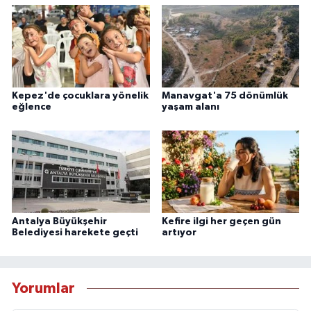
Kepez'de çocuklara yönelik
Manavgat'a 75 dönümlük
eğlence
yaşam alanı
Antalya Büyükşehir
Kefire ilgi her geçen gün
Belediyesi harekete geçti
artıyor
Yorumlar