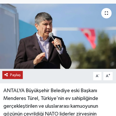
DÜNYA
EĞİTİM
TURİZM
RÖPORTAJ
VİDEO HABERLER
Paylaş
YAZARLAR
-
+
A
A
RESMİ İLAN
ANTALYA Büyükşehir Belediye eski Başkanı
Menderes Türel, Türkiye'nin ev sahipliğinde
MAGAZİN
gerçekleştirilen ve uluslararası kamuoyunun
gözünün çevrildiği NATO liderler zirvesinin