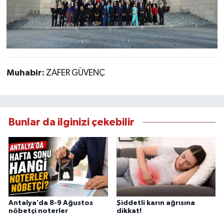
Muhabir:
ZAFER GÜVENÇ
Bunlar da ilginizi çekebilir
Antalya’da 8-9 Ağustos
Şiddetli karın ağrısına
nöbetçi noterler
dikkat!