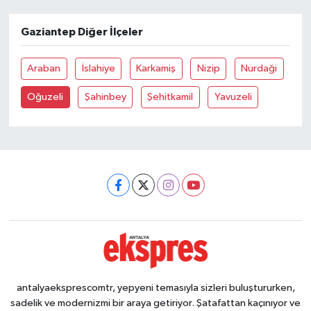
Gaziantep Diğer İlçeler
Araban
İslahiye
Karkamiş
Nizip
Nurdaği
Oğuzeli
Şahinbey
Şehitkamil
Yavuzeli
antalyaeksprescomtr, yepyeni temasıyla sizleri buluştururken,
sadelik ve modernizmi bir araya getiriyor. Şatafattan kaçınıyor ve