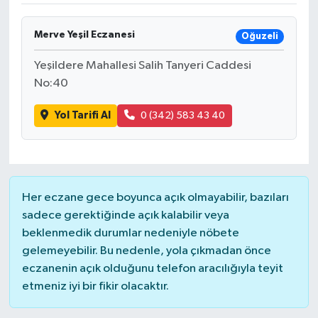
DÜNYA
Merve Yeşil Eczanesi
Oğuzeli
EĞİTİM
Yeşildere Mahallesi Salih Tanyeri Caddesi
No:40
TURİZM
Yol Tarifi Al
0 (342) 583 43 40
RÖPORTAJ
VİDEO HABERLER
Her eczane gece boyunca açık olmayabilir, bazıları
YAZARLAR
sadece gerektiğinde açık kalabilir veya
beklenmedik durumlar nedeniyle nöbete
RESMİ İLAN
gelemeyebilir. Bu nedenle, yola çıkmadan önce
eczanenin açık olduğunu telefon aracılığıyla teyit
MAGAZİN
etmeniz iyi bir fikir olacaktır.