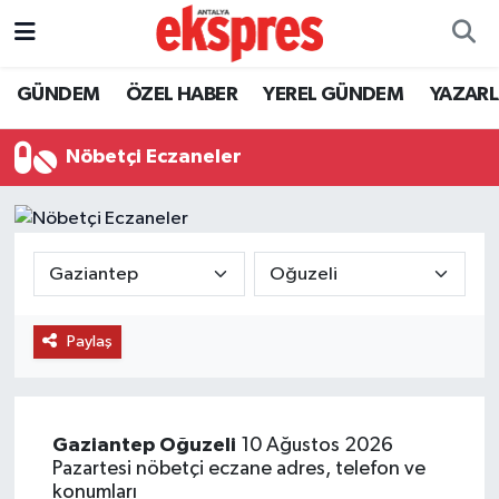
ÖZEL HABER
Nöbetçi Eczaneler
GÜNDEM
ÖZEL HABER
YEREL GÜNDEM
YAZAR
GÜNDEM
Hava Durumu
Nöbetçi Eczaneler
YEREL GÜNDEM
Trafik Durumu
EKONOMİ
Süper Lig Puan Durumu ve Fikstür
KÜLTÜR - SANAT
Tüm Manşetler
Paylaş
SPOR
Son Dakika Haberleri
SİYASET
Haber Arşivi
Gaziantep
Oğuzeli
10 Ağustos 2026
Pazartesi nöbetçi eczane adres, telefon ve
SAĞLIK
konumları