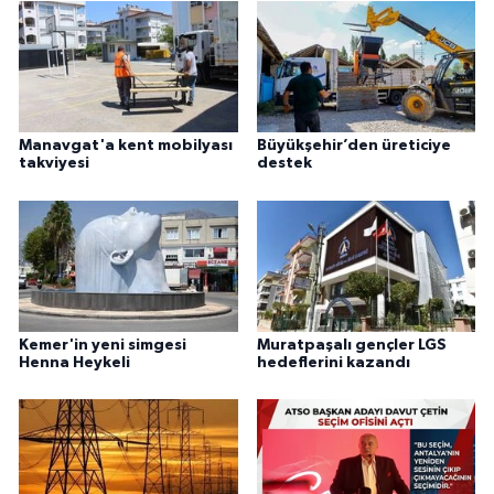
Manavgat'a kent mobilyası
Büyükşehir’den üreticiye
takviyesi
destek
Kemer'in yeni simgesi
Muratpaşalı gençler LGS
Henna Heykeli
hedeflerini kazandı