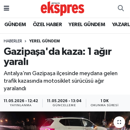
ÖZEL HABER
Nöbetçi Eczaneler
GÜNDEM
ÖZEL HABER
YEREL GÜNDEM
YAZAR
GÜNDEM
Hava Durumu
HABERLER
YEREL GÜNDEM
Gazipaşa'da kaza: 1 ağır
YEREL GÜNDEM
Trafik Durumu
yaralı
EKONOMİ
Süper Lig Puan Durumu ve Fikstür
Antalya’nın Gazipaşa ilçesinde meydana gelen
trafik kazasında motosiklet sürücüsü ağır
KÜLTÜR - SANAT
Tüm Manşetler
yaralandı
SPOR
Son Dakika Haberleri
11.05.2026 - 12:42
11.05.2026 - 13:04
1 DK
YAYINLANMA
GÜNCELLEME
OKUNMA SÜRESI
SİYASET
Haber Arşivi
SAĞLIK