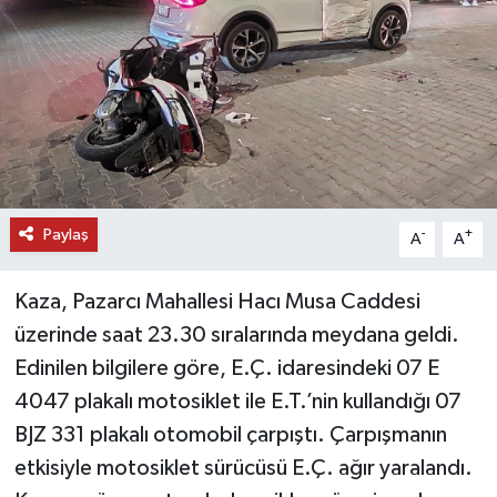
DÜNYA
EĞİTİM
TURİZM
RÖPORTAJ
Paylaş
-
+
A
A
VİDEO HABERLER
Kaza, Pazarcı Mahallesi Hacı Musa Caddesi
YAZARLAR
üzerinde saat 23.30 sıralarında meydana geldi.
Edinilen bilgilere göre, E.Ç. idaresindeki 07 E
RESMİ İLAN
4047 plakalı motosiklet ile E.T.’nin kullandığı 07
BJZ 331 plakalı otomobil çarpıştı. Çarpışmanın
MAGAZİN
etkisiyle motosiklet sürücüsü E.Ç. ağır yaralandı.