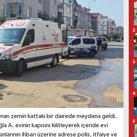
2
3
4
unan zemin kattaki bir dairede meydana geldi.
5
a A. evinin kapısını kilitleyerek içeride evi
larının ihbarı üzerine adrese polis, itfaiye ve