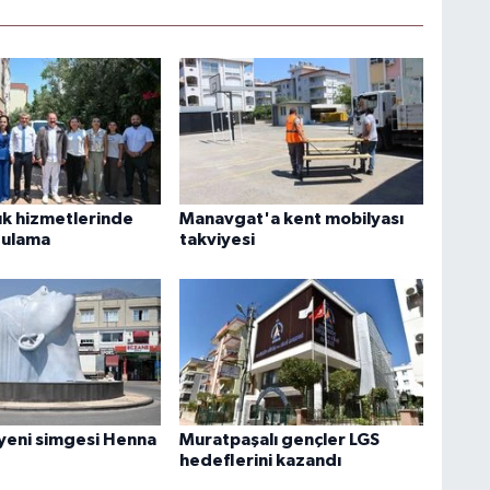
ık hizmetlerinde
Manavgat'a kent mobilyası
gulama
takviyesi
yeni simgesi Henna
Muratpaşalı gençler LGS
hedeflerini kazandı