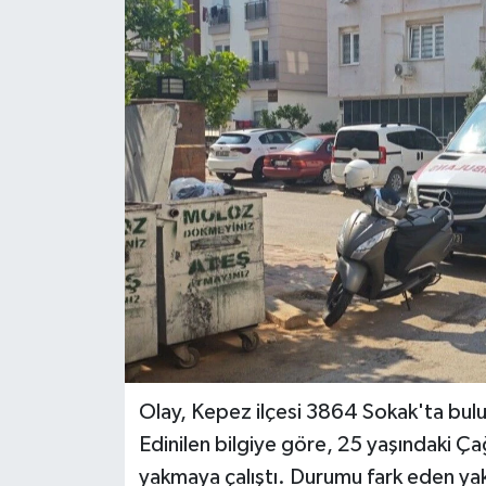
DÜNYA
EĞİTİM
TURİZM
RÖPORTAJ
VİDEO HABERLER
YAZARLAR
RESMİ İLAN
Olay, Kepez ilçesi 3864 Sokak'ta bul
MAGAZİN
Edinilen bilgiye göre, 25 yaşındaki Çağl
yakmaya çalıştı. Durumu fark eden yakın