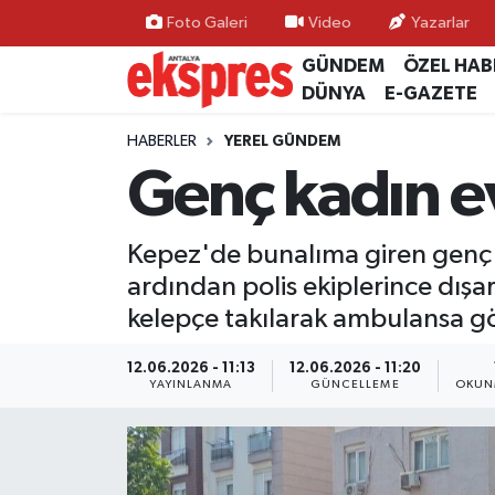
Foto Galeri
Video
Yazarlar
GÜNDEM
ÖZEL HAB
ÖZEL HABER
Nöbetçi Eczaneler
DÜNYA
E-GAZETE
GÜNDEM
Hava Durumu
HABERLER
YEREL GÜNDEM
Genç kadın ev
YEREL GÜNDEM
Trafik Durumu
Kepez'de bunalıma giren genç kad
EKONOMİ
Süper Lig Puan Durumu ve Fikstür
ardından polis ekiplerince dışar
KÜLTÜR - SANAT
Tüm Manşetler
kelepçe takılarak ambulansa gö
SPOR
Son Dakika Haberleri
12.06.2026 - 11:13
12.06.2026 - 11:20
YAYINLANMA
GÜNCELLEME
OKUN
SİYASET
Haber Arşivi
SAĞLIK