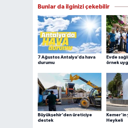
Bunlar da ilginizi çekebilir
7 Ağustos Antalya’da hava
Evde sağl
durumu
örnek uy
Büyükşehir’den üreticiye
Kemer'in 
destek
Heykeli