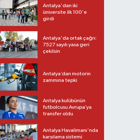
Antalya'dan iki
üniversite ilk 100'e
girdi
Antalya'da ortak çağrı:
7527 sayılı yasa geri
çekilsin
Antalya’dan motorin
zammına tepki
Antalya kulübünün
futbolcusu Avrupa’ya
transfer oldu
Antalya Havalimanı'nda
karşılama sistemi