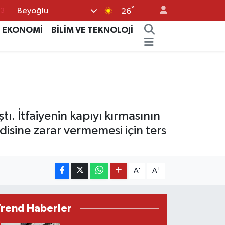
63
°
Beyoğlu
26
16
EKONOMİ
BİLİM VE TEKNOLOJİ
02
07
5
0
tı. İtfaiyenin kapıyı kırmasının
ndisine zarar vermemesi için ters
-
+
A
A
Trend Haberler