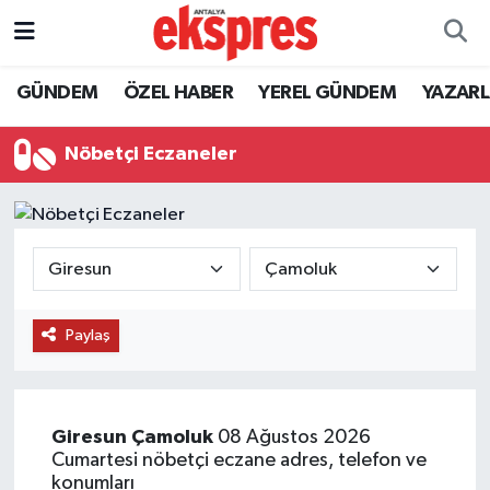
ÖZEL HABER
Nöbetçi Eczaneler
GÜNDEM
ÖZEL HABER
YEREL GÜNDEM
YAZAR
GÜNDEM
Hava Durumu
Nöbetçi Eczaneler
YEREL GÜNDEM
Trafik Durumu
EKONOMİ
Süper Lig Puan Durumu ve Fikstür
KÜLTÜR - SANAT
Tüm Manşetler
Paylaş
SPOR
Son Dakika Haberleri
SİYASET
Haber Arşivi
Giresun
Çamoluk
08 Ağustos 2026
Cumartesi nöbetçi eczane adres, telefon ve
SAĞLIK
konumları