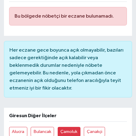
DÜNYA
Bu bölgede nöbetçi bir eczane bulunamadı.
EĞİTİM
TURİZM
Her eczane gece boyunca açık olmayabilir, bazıları
RÖPORTAJ
sadece gerektiğinde açık kalabilir veya
beklenmedik durumlar nedeniyle nöbete
VİDEO HABERLER
gelemeyebilir. Bu nedenle, yola çıkmadan önce
eczanenin açık olduğunu telefon aracılığıyla teyit
YAZARLAR
etmeniz iyi bir fikir olacaktır.
RESMİ İLAN
Giresun Diğer İlçeler
MAGAZİN
Alucra
Bulancak
Çamoluk
Çanakçi