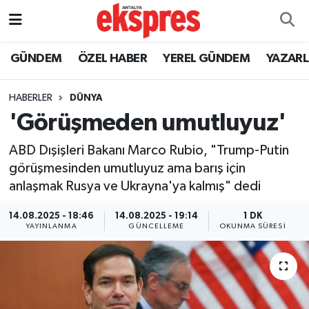
ÖZEL HABER
Nöbetçi Eczaneler
GÜNDEM
ÖZEL HABER
YEREL GÜNDEM
YAZAR
GÜNDEM
Hava Durumu
HABERLER
DÜNYA
'Görüşmeden umutluyuz'
YEREL GÜNDEM
Trafik Durumu
ABD Dışişleri Bakanı Marco Rubio, "Trump-Putin
EKONOMİ
Süper Lig Puan Durumu ve Fikstür
görüşmesinden umutluyuz ama barış için
anlaşmak Rusya ve Ukrayna'ya kalmış" dedi
KÜLTÜR - SANAT
Tüm Manşetler
14.08.2025 - 18:46
14.08.2025 - 19:14
1 DK
SPOR
Son Dakika Haberleri
YAYINLANMA
GÜNCELLEME
OKUNMA SÜRESI
SİYASET
Haber Arşivi
SAĞLIK