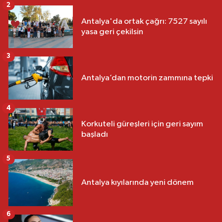
2
Antalya'da ortak çağrı: 7527 sayılı
yasa geri çekilsin
3
Antalya’dan motorin zammına tepki
4
Korkuteli güreşleri için geri sayım
başladı
5
Antalya kıyılarında yeni dönem
6