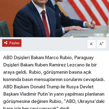
DÜNYA
EĞİTİM
TURİZM
Paylaş
-
+
A
A
RÖPORTAJ
ABD Dışişleri Bakanı Marco Rubio, Paraguay
VİDEO HABERLER
Dışişleri Bakanı Ruben Ramirez Lezcano ile bir
YAZARLAR
araya geldi. Rubio, görüşmenin basına açık
kısmında basın mensuplarının sorularını cevapladı.
RESMİ İLAN
ABD Başkanı Donald Trump ile Rusya Devlet
Başkanı Vladimir Putin'in yarın yapılması planlanan
MAGAZİN
görüşmesine değinen Rubio, "ABD, Ukrayna'daki
barış için her şeyi yapacak" dedi.