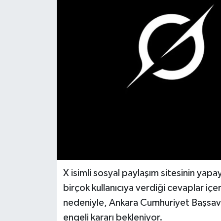
DÜNYA
EĞİTİM
TURİZM
RÖPORTAJ
VİDEO HABERLER
YAZARLAR
RESMİ İLAN
X isimli sosyal paylaşım sitesinin yap
birçok kullanıcıya verdiği cevaplar içer
MAGAZİN
nedeniyle, Ankara Cumhuriyet Başsavcı
engeli kararı bekleniyor.