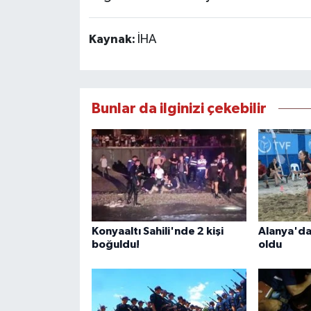
Kaynak:
İHA
Bunlar da ilginizi çekebilir
Konyaaltı Sahili'nde 2 kişi
Alanya'da
boğuldu!
oldu