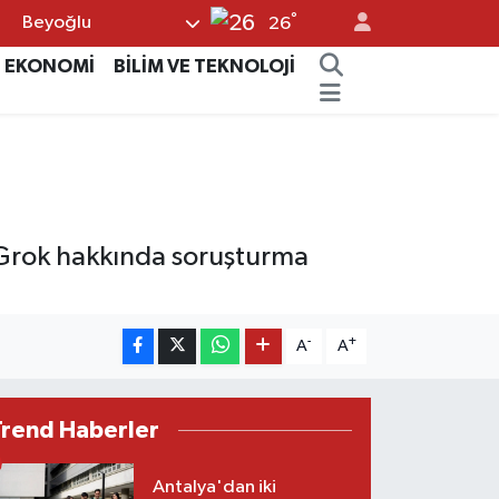
°
Beyoğlu
26
EKONOMİ
BİLİM VE TEKNOLOJİ
 Grok hakkında soruşturma
-
+
A
A
Trend Haberler
Antalya'dan iki