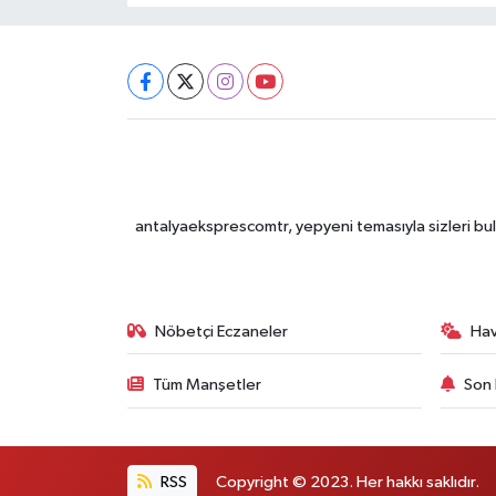
antalyaeksprescomtr, yepyeni temasıyla sizleri bulu
Nöbetçi Eczaneler
Ha
Tüm Manşetler
Son 
RSS
Copyright © 2023. Her hakkı saklıdır.