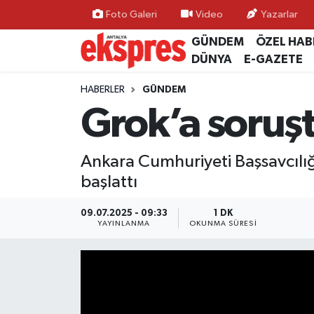
Foto Galeri
Video
Yazarlar
GÜNDEM
ÖZEL HAB
ÖZEL HABER
Nöbetçi Eczaneler
DÜNYA
E-GAZETE
GÜNDEM
Hava Durumu
HABERLER
GÜNDEM
Grok’a soruşt
YEREL GÜNDEM
Trafik Durumu
Ankara Cumhuriyeti Başsavcılı
EKONOMİ
Süper Lig Puan Durumu ve Fikstür
başlattı
KÜLTÜR - SANAT
Tüm Manşetler
09.07.2025 - 09:33
1 DK
YAYINLANMA
OKUNMA SÜRESI
SPOR
Son Dakika Haberleri
SİYASET
Haber Arşivi
SAĞLIK