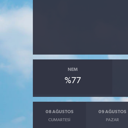
DÜNYA
EĞİTİM
TURİZM
RÖPORTAJ
VİDEO HABERLER
NEM
%77
YAZARLAR
RESMİ İLAN
08 AĞUSTOS
09 AĞUSTOS
MAGAZİN
CUMARTESI
PAZAR