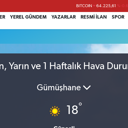
BITCOIN
64.225,61
%-0.
DOLAR
47,7143
%0.
ER
YEREL GÜNDEM
YAZARLAR
RESMİ İLAN
SPOR
EURO
55,0317
%-0.
STERLİN
64,2463
%0.
GRAM ALTIN
6510.40
%0.4
BİST100
13.799
%7
n, Yarın ve 1 Haftalık Hava Dur
Gümüşhane
°
18