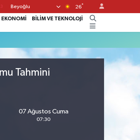
°
Beyoğlu
63
26
16
EKONOMİ
BİLİM VE TEKNOLOJİ
02
07
5
0
umu Tahmini
07 Ağustos Cuma
07:30