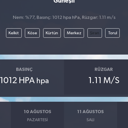
Güneşli
Nem: %77, Basınç: 1012 hpa hPa, Rüzgar: 1.11 m/s
Kelkit
Köse
Kürtün
Merkez
Şiran
Torul
BASINÇ
RÜZGAR
1012 HPA
1.11 M/S
hpa
10 AĞUSTOS
11 AĞUSTOS
PAZARTESI
SALI