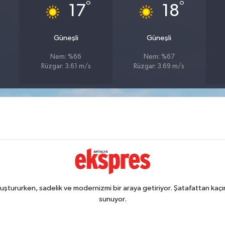
°
°
17
18
Güneşli
Güneşli
Nem: %66
Nem: %67
Rüzgar: 3.61 m/s
Rüzgar: 3.69 m/s
ştururken, sadelik ve modernizmi bir araya getiriyor. Şatafattan kaçın
sunuyor.