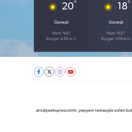
°
°
20
18
Güneşli
Güneşli
Nem: %61
Nem: %57
Rüzgar: 4.69 m/s
Rüzgar: 3.19 m/s
antalyaeksprescomtr, yepyeni temasıyla sizleri bulu