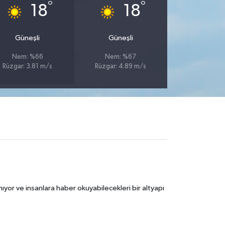
°
°
18
18
Güneşli
Güneşli
Nem: %66
Nem: %67
Rüzgar: 3.81 m/s
Rüzgar: 4.89 m/s
ıyor ve insanlara haber okuyabilecekleri bir altyapı