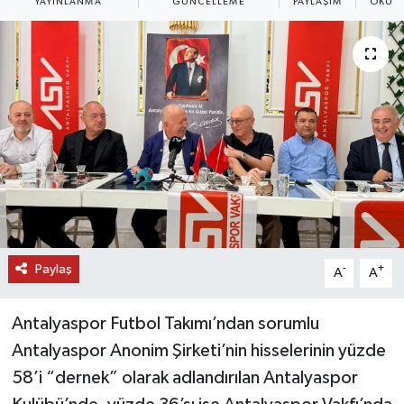
YAYINLANMA
GÜNCELLEME
PAYLAŞIM
OKUNM
DÜNYA
EĞİTİM
TURİZM
RÖPORTAJ
VİDEO HABERLER
YAZARLAR
Paylaş
-
+
A
A
RESMİ İLAN
Antalyaspor Futbol Takımı’ndan sorumlu
Antalyaspor Anonim Şirketi’nin hisselerinin yüzde
MAGAZİN
58’i “dernek” olarak adlandırılan Antalyaspor