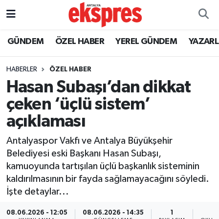
ÖZEL HABER
Nöbetçi Eczaneler
GÜNDEM
ÖZEL HABER
YEREL GÜNDEM
YAZAR
GÜNDEM
Hava Durumu
HABERLER
ÖZEL HABER
Hasan Subaşı’dan dikkat
YEREL GÜNDEM
Trafik Durumu
çeken ‘üçlü sistem’
EKONOMİ
Süper Lig Puan Durumu ve Fikstür
açıklaması
KÜLTÜR - SANAT
Tüm Manşetler
Antalyaspor Vakfı ve Antalya Büyükşehir
Belediyesi eski Başkanı Hasan Subaşı,
SPOR
Son Dakika Haberleri
kamuoyunda tartışılan üçlü başkanlık sisteminin
kaldırılmasının bir fayda sağlamayacağını söyledi.
SİYASET
Haber Arşivi
İşte detaylar...
SAĞLIK
08.06.2026 - 12:05
08.06.2026 - 14:35
1