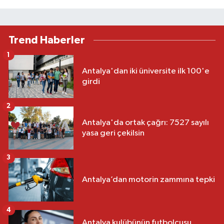
Trend Haberler
1
Antalya'dan iki üniversite ilk 100'e
girdi
2
Antalya'da ortak çağrı: 7527 sayılı
yasa geri çekilsin
3
Antalya’dan motorin zammına tepki
4
Antalya kulübünün futbolcusu