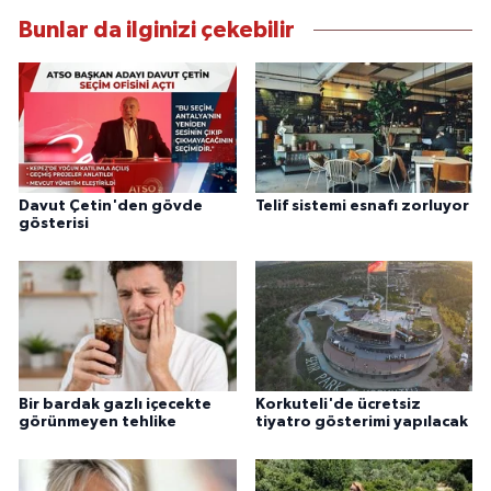
Bunlar da ilginizi çekebilir
Davut Çetin'den gövde
Telif sistemi esnafı zorluyor
gösterisi
Bir bardak gazlı içecekte
Korkuteli'de ücretsiz
görünmeyen tehlike
tiyatro gösterimi yapılacak