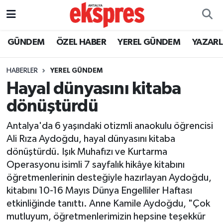
ÖZEL HABER
Nöbetçi Eczaneler
GÜNDEM
ÖZEL HABER
YEREL GÜNDEM
YAZAR
GÜNDEM
Hava Durumu
HABERLER
YEREL GÜNDEM
Hayal dünyasını kitaba
YEREL GÜNDEM
Trafik Durumu
dönüştürdü
EKONOMİ
Süper Lig Puan Durumu ve Fikstür
Antalya'da 6 yaşındaki otizmli anaokulu öğrencisi
Ali Rıza Aydoğdu, hayal dünyasını kitaba
KÜLTÜR - SANAT
Tüm Manşetler
dönüştürdü. Işık Muhafızı ve Kurtarma
Operasyonu isimli 7 sayfalık hikâye kitabını
SPOR
Son Dakika Haberleri
öğretmenlerinin desteğiyle hazırlayan Aydoğdu,
kitabını 10-16 Mayıs Dünya Engelliler Haftası
SİYASET
Haber Arşivi
etkinliğinde tanıttı. Anne Kamile Aydoğdu, "Çok
SAĞLIK
mutluyum, öğretmenlerimizin hepsine teşekkür