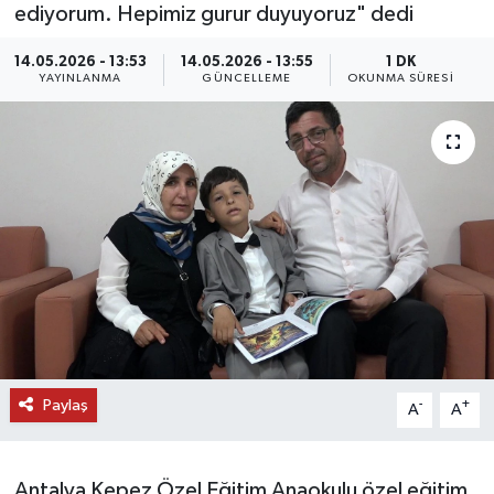
ediyorum. Hepimiz gurur duyuyoruz" dedi
DÜNYA
14.05.2026 - 13:53
14.05.2026 - 13:55
1 DK
YAYINLANMA
GÜNCELLEME
OKUNMA SÜRESI
EĞİTİM
TURİZM
RÖPORTAJ
VİDEO HABERLER
YAZARLAR
RESMİ İLAN
Paylaş
-
+
A
A
MAGAZİN
Antalya Kepez Özel Eğitim Anaokulu özel eğitim