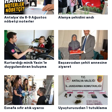
Antalya’da 8-9 Ağustos
Alanya şehidini andı
nöbetçi noterler
Kurtardığı minik Yasin'le
Başsavcıdan şehit annesine
duygulandıran buluşma
ziyaret
Esnafa sıfır atık uyarısı
Uyuşturucudan 1 tutuklama