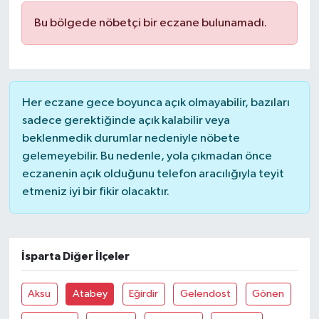
Bu bölgede nöbetçi bir eczane bulunamadı.
DÜNYA
EĞİTİM
TURİZM
Her eczane gece boyunca açık olmayabilir, bazıları
sadece gerektiğinde açık kalabilir veya
RÖPORTAJ
beklenmedik durumlar nedeniyle nöbete
gelemeyebilir. Bu nedenle, yola çıkmadan önce
VİDEO HABERLER
eczanenin açık olduğunu telefon aracılığıyla teyit
etmeniz iyi bir fikir olacaktır.
YAZARLAR
RESMİ İLAN
İsparta Diğer İlçeler
MAGAZİN
Aksu
Atabey
Eğirdir
Gelendost
Gönen