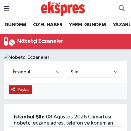
ÖZEL HABER
Nöbetçi Eczaneler
GÜNDEM
ÖZEL HABER
YEREL GÜNDEM
YAZAR
GÜNDEM
Hava Durumu
Nöbetçi Eczaneler
YEREL GÜNDEM
Trafik Durumu
EKONOMİ
Süper Lig Puan Durumu ve Fikstür
KÜLTÜR - SANAT
Tüm Manşetler
Paylaş
SPOR
Son Dakika Haberleri
SİYASET
Haber Arşivi
İstanbul
Şile
08 Ağustos 2026 Cumartesi
nöbetçi eczane adres, telefon ve konumları
SAĞLIK