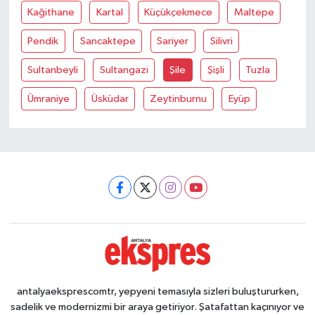
Kağithane
Kartal
Küçükçekmece
Maltepe
Pendik
Sancaktepe
Sariyer
Silivri
Sultanbeyli
Sultangazi
Şile
Şişli
Tuzla
Ümraniye
Üsküdar
Zeytinburnu
Eyüp
antalyaeksprescomtr, yepyeni temasıyla sizleri buluştururken,
sadelik ve modernizmi bir araya getiriyor. Şatafattan kaçınıyor ve