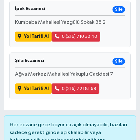
İpek Eczanesi
Şile
DÜNYA
Kumbaba Mahallesi Yazgülü Sokak 38 2
EĞİTİM
Yol Tarifi Al
0 (216) 710 30 40
TURİZM
RÖPORTAJ
Şifa Eczanesi
Şile
Ağva Merkez Mahallesi Yakuplu Caddesi 7
VİDEO HABERLER
Yol Tarifi Al
0 (216) 721 81 69
YAZARLAR
RESMİ İLAN
MAGAZİN
Her eczane gece boyunca açık olmayabilir, bazıları
sadece gerektiğinde açık kalabilir veya