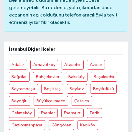
beklenmedik durumlar nedeniyle nöbete
gelemeyebilir. Bu nedenle, yola çıkmadan önce
eczanenin açık olduğunu telefon aracılığıyla teyit
etmeniz iyi bir fikir olacaktır.
İstanbul Diğer İlçeler
Adalar
Arnavutköy
Ataşehir
Avcilar
Bağcilar
Bahçelievler
Bakirköy
Başakşehir
Bayrampaşa
Beşiktaş
Beykoz
Beylikdüzü
Beyoğlu
Büyükçekmece
Çatalca
Çekmeköy
Esenler
Esenyurt
Fatih
Gaziosmanpaşa
Güngören
Kadiköy