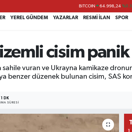
BITCOIN
64.998,24
%0.3
DOLAR
47,7436
%0.1
ER
YEREL GÜNDEM
YAZARLAR
RESMİ İLAN
SPOR
EURO
55,2510
%0.3
STERLİN
64,4811
%0.3
izemli cisim panik 
GRAM ALTIN
6660.55
%0.0
BİST100
13.779
%-1
a sahile vuran ve Ukrayna kamikaze dronu
ıya benzer düzenek bulunan cisim, SAS k
1 DK
MA SÜRESI
1