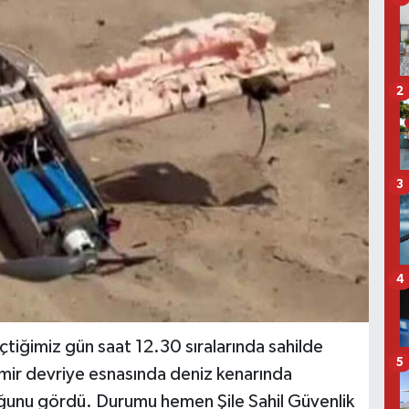
2
3
4
çtiğimiz gün saat 12.30 sıralarında sahilde
5
ir devriye esnasında deniz kenarında
ğunu gördü. Durumu hemen Şile Sahil Güvenlik