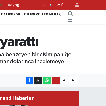
°
Beyoğlu
5
29
8
EKONOMİ
BİLİM VE TEKNOLOJİ
2
8
yarattı
3
4
na benzeyen bir cisim paniğe
omandolarınca incelemeye
-
+
A
A
Trend Haberler