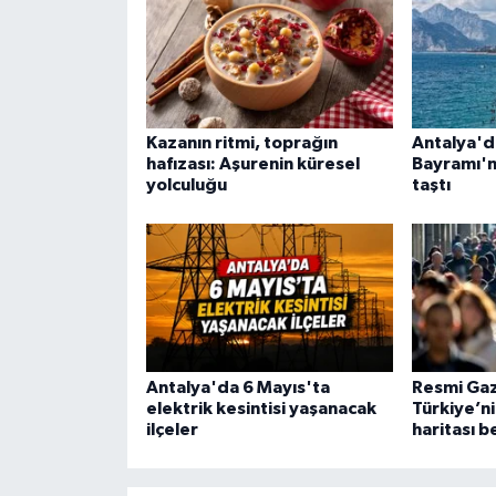
Kazanın ritmi, toprağın
Antalya'd
hafızası: Aşurenin küresel
Bayramı'n
yolculuğu
taştı
Antalya'da 6 Mayıs'ta
Resmi Gaz
elektrik kesintisi yaşanacak
Türkiye’ni
ilçeler
haritası be