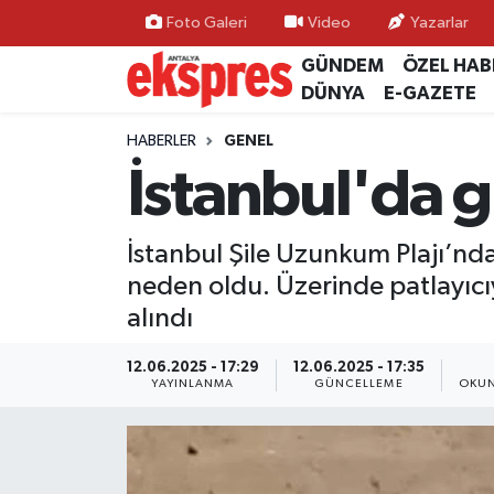
Foto Galeri
Video
Yazarlar
GÜNDEM
ÖZEL HAB
ÖZEL HABER
Nöbetçi Eczaneler
DÜNYA
E-GAZETE
GÜNDEM
Hava Durumu
HABERLER
GENEL
İstanbul'da g
YEREL GÜNDEM
Trafik Durumu
İstanbul Şile Uzunkum Plajı’nd
EKONOMİ
Süper Lig Puan Durumu ve Fikstür
neden oldu. Üzerinde patlayıc
KÜLTÜR - SANAT
Tüm Manşetler
alındı
SPOR
Son Dakika Haberleri
12.06.2025 - 17:29
12.06.2025 - 17:35
YAYINLANMA
GÜNCELLEME
OKUN
SİYASET
Haber Arşivi
SAĞLIK