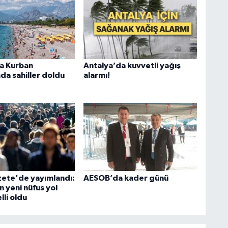
a Kurban
Antalya’da kuvvetli yağış
da sahiller doldu
alarmı!
ete'de yayımlandı:
AESOB’da kader günü
n yeni nüfus yol
lli oldu