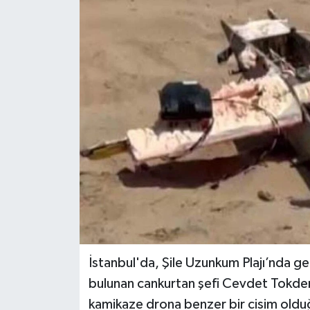
DÜNYA
EĞİTİM
TURİZM
RÖPORTAJ
VİDEO HABERLER
YAZARLAR
RESMİ İLAN
İstanbul'da, Şile Uzunkum Plajı’nda ge
MAGAZİN
bulunan cankurtan şefi Cevdet Tokdem
kamikaze drona benzer bir cisim oldu