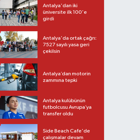
Antalya'dan iki
üniversite ilk 100'e
girdi
Antalya'da ortak çağrı:
7527 sayılı yasa geri
çekilsin
Antalya’dan motorin
zammına tepki
Antalya kulübünün
futbolcusu Avrupa’ya
transfer oldu
Side Beach Cafe'de
çalışmalar devam