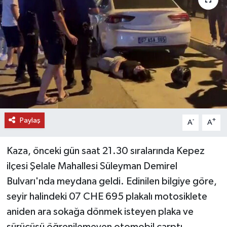
DÜNYA
EĞİTİM
TURİZM
RÖPORTAJ
Paylaş
VİDEO HABERLER
-
+
A
A
YAZARLAR
Kaza, önceki gün saat 21.30 sıralarında Kepez
ilçesi Şelale Mahallesi Süleyman Demirel
RESMİ İLAN
Bulvarı'nda meydana geldi. Edinilen bilgiye göre,
seyir halindeki 07 CHE 695 plakalı motosiklete
MAGAZİN
aniden ara sokağa dönmek isteyen plaka ve
sürücüsü öğrenilemeyen otomobil çarptı.