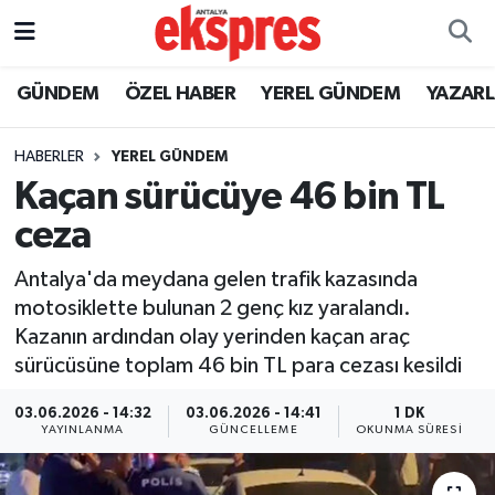
ÖZEL HABER
Nöbetçi Eczaneler
GÜNDEM
ÖZEL HABER
YEREL GÜNDEM
YAZAR
GÜNDEM
Hava Durumu
HABERLER
YEREL GÜNDEM
Kaçan sürücüye 46 bin TL
YEREL GÜNDEM
Trafik Durumu
ceza
EKONOMİ
Süper Lig Puan Durumu ve Fikstür
Antalya'da meydana gelen trafik kazasında
motosiklette bulunan 2 genç kız yaralandı.
KÜLTÜR - SANAT
Tüm Manşetler
Kazanın ardından olay yerinden kaçan araç
sürücüsüne toplam 46 bin TL para cezası kesildi
SPOR
Son Dakika Haberleri
03.06.2026 - 14:32
03.06.2026 - 14:41
1 DK
SİYASET
Haber Arşivi
YAYINLANMA
GÜNCELLEME
OKUNMA SÜRESI
SAĞLIK