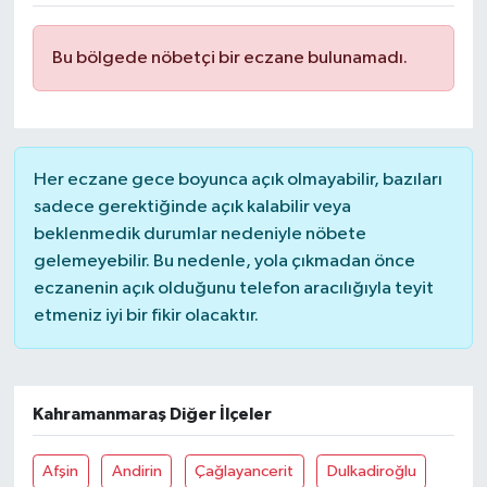
DÜNYA
Bu bölgede nöbetçi bir eczane bulunamadı.
EĞİTİM
TURİZM
Her eczane gece boyunca açık olmayabilir, bazıları
RÖPORTAJ
sadece gerektiğinde açık kalabilir veya
beklenmedik durumlar nedeniyle nöbete
VİDEO HABERLER
gelemeyebilir. Bu nedenle, yola çıkmadan önce
eczanenin açık olduğunu telefon aracılığıyla teyit
YAZARLAR
etmeniz iyi bir fikir olacaktır.
RESMİ İLAN
Kahramanmaraş Diğer İlçeler
MAGAZİN
Afşin
Andirin
Çağlayancerit
Dulkadiroğlu