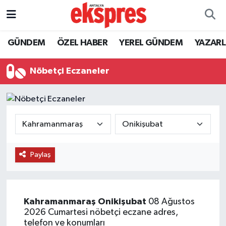
ÖZEL HABER
Nöbetçi Eczaneler
GÜNDEM
ÖZEL HABER
YEREL GÜNDEM
YAZAR
GÜNDEM
Hava Durumu
Nöbetçi Eczaneler
YEREL GÜNDEM
Trafik Durumu
EKONOMİ
Süper Lig Puan Durumu ve Fikstür
KÜLTÜR - SANAT
Tüm Manşetler
Paylaş
SPOR
Son Dakika Haberleri
SİYASET
Haber Arşivi
Kahramanmaraş
Onikişubat
08 Ağustos
2026 Cumartesi nöbetçi eczane adres,
SAĞLIK
telefon ve konumları