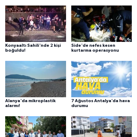
Konyaaltı Sahili'nde 2 kişi
Side'de nefes kesen
boğuldu!
kurtarma operasyonu
Alanya'da mikroplastik
7 Ağustos Antalya’da hava
alarmı!
durumu