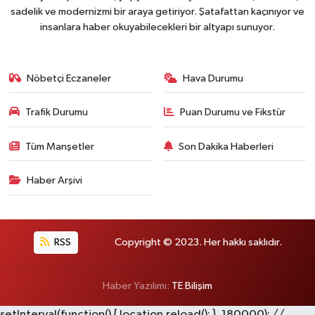
sadelik ve modernizmi bir araya getiriyor. Şatafattan kaçınıyor ve
insanlara haber okuyabilecekleri bir altyapı sunuyor.
Nöbetçi Eczaneler
Hava Durumu
Trafik Durumu
Puan Durumu ve Fikstür
Tüm Manşetler
Son Dakika Haberleri
Haber Arşivi
RSS
Copyright © 2023. Her hakkı saklıdır.
Haber Yazılımı:
TE Bilişim
setInterval(function() { location.reload(); }, 180000); //