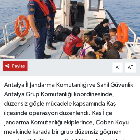
DÜNYA
EĞİTİM
TURİZM
RÖPORTAJ
Paylaş
-
+
A
A
VİDEO HABERLER
Antalya İl Jandarma Komutanlığı ve Sahil Güvenlik
YAZARLAR
Antalya Grup Komutanlığı koordinesinde,
düzensiz göçle mücadele kapsamında Kaş
RESMİ İLAN
ilçesinde operasyon düzenlendi. Kaş İlçe
Jandarma Komutanlığı ekiplerince, Çoban Koyu
MAGAZİN
mevkiinde karada bir grup düzensiz göçmen