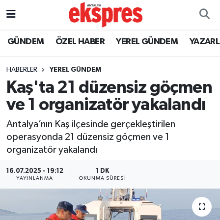
ÖZEL HABER
Nöbetçi Eczaneler
GÜNDEM
ÖZEL HABER
YEREL GÜNDEM
YAZAR
GÜNDEM
Hava Durumu
HABERLER
YEREL GÜNDEM
Kaş'ta 21 düzensiz göçmen
YEREL GÜNDEM
Trafik Durumu
ve 1 organizatör yakalandı
EKONOMİ
Süper Lig Puan Durumu ve Fikstür
Antalya’nın Kaş ilçesinde gerçekleştirilen
operasyonda 21 düzensiz göçmen ve 1
KÜLTÜR - SANAT
Tüm Manşetler
organizatör yakalandı
SPOR
Son Dakika Haberleri
16.07.2025 - 19:12
1 DK
YAYINLANMA
OKUNMA SÜRESI
SİYASET
Haber Arşivi
SAĞLIK