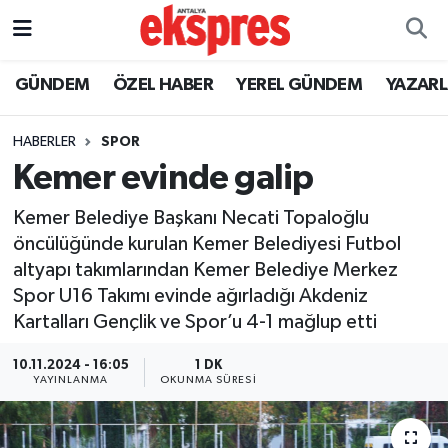
ÖZEL HABER
Nöbetçi Eczaneler
GÜNDEM
ÖZEL HABER
YEREL GÜNDEM
YAZAR
GÜNDEM
Hava Durumu
HABERLER
SPOR
Kemer evinde galip
YEREL GÜNDEM
Trafik Durumu
Kemer Belediye Başkanı Necati Topaloğlu
EKONOMİ
Süper Lig Puan Durumu ve Fikstür
öncülüğünde kurulan Kemer Belediyesi Futbol
altyapı takımlarından Kemer Belediye Merkez
KÜLTÜR - SANAT
Tüm Manşetler
Spor U16 Takımı evinde ağırladığı Akdeniz
Kartalları Gençlik ve Spor’u 4-1 mağlup etti
SPOR
Son Dakika Haberleri
10.11.2024 - 16:05
1 DK
SİYASET
Haber Arşivi
YAYINLANMA
OKUNMA SÜRESI
SAĞLIK