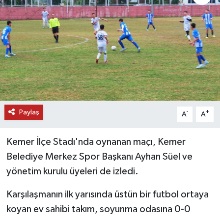
DÜNYA
EĞİTİM
TURİZM
RÖPORTAJ
Paylaş
-
+
A
A
VİDEO HABERLER
Kemer İlçe Stadı'nda oynanan maçı, Kemer
YAZARLAR
Belediye Merkez Spor Başkanı Ayhan Süel ve
RESMİ İLAN
yönetim kurulu üyeleri de izledi.
MAGAZİN
Karşılaşmanın ilk yarısında üstün bir futbol ortaya
koyan ev sahibi takım, soyunma odasına 0-0