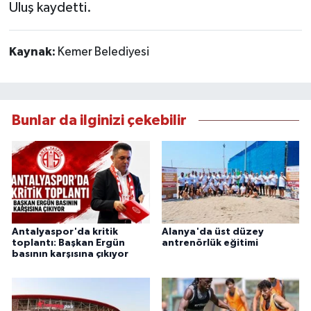
Uluş kaydetti.
Kaynak:
Kemer Belediyesi
Bunlar da ilginizi çekebilir
Antalyaspor'da kritik
Alanya'da üst düzey
toplantı: Başkan Ergün
antrenörlük eğitimi
basının karşısına çıkıyor