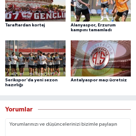
Taraftardan kortej
Alanyaspor, Erzurum
kampını tamamladı
Serikspor'da yeni sezon
Antalyaspor maçı ücretsiz
hazırlığı
Yorumlar