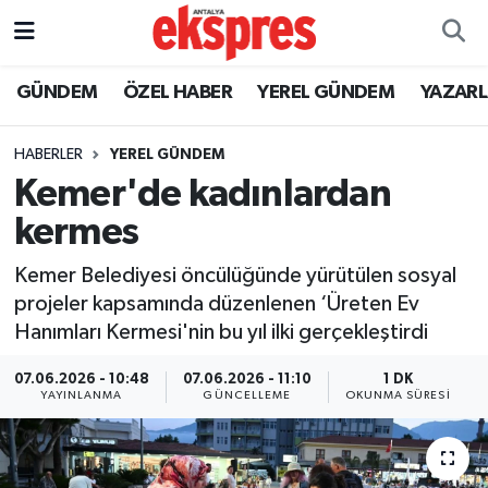
ÖZEL HABER
Nöbetçi Eczaneler
GÜNDEM
ÖZEL HABER
YEREL GÜNDEM
YAZAR
GÜNDEM
Hava Durumu
HABERLER
YEREL GÜNDEM
Kemer'de kadınlardan
YEREL GÜNDEM
Trafik Durumu
kermes
EKONOMİ
Süper Lig Puan Durumu ve Fikstür
Kemer Belediyesi öncülüğünde yürütülen sosyal
projeler kapsamında düzenlenen ‘Üreten Ev
KÜLTÜR - SANAT
Tüm Manşetler
Hanımları Kermesi'nin bu yıl ilki gerçekleştirdi
SPOR
Son Dakika Haberleri
07.06.2026 - 10:48
07.06.2026 - 11:10
1 DK
YAYINLANMA
GÜNCELLEME
OKUNMA SÜRESI
SİYASET
Haber Arşivi
SAĞLIK