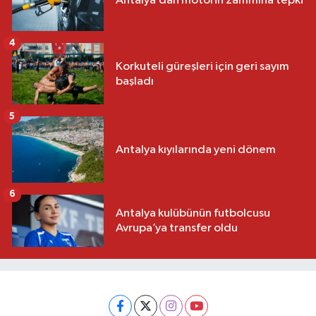
Antalya’dan motorin zammına tepki
4
Korkuteli güreşleri için geri sayım
başladı
5
Antalya kıyılarında yeni dönem
6
Antalya kulübünün futbolcusu
Avrupa’ya transfer oldu