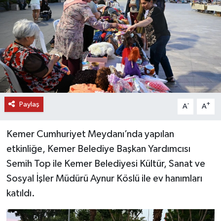
DÜNYA
EĞİTİM
TURİZM
RÖPORTAJ
Paylaş
-
+
A
A
VİDEO HABERLER
Kemer Cumhuriyet Meydanı’nda yapılan
YAZARLAR
etkinliğe, Kemer Belediye Başkan Yardımcısı
Semih Top ile Kemer Belediyesi Kültür, Sanat ve
RESMİ İLAN
Sosyal İşler Müdürü Aynur Köslü ile ev hanımları
katıldı.
MAGAZİN