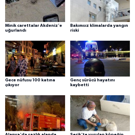
Minik carettalar Akdeniz'e
Bakımsız klimalarda yangın
uğurlandı
riski
Gece nüfusu 100 katına
Genç sürücü hayatını
çıkıyor
kaybetti
Alanya'da sazlık alanda
Serik'te vurulan köpeğin