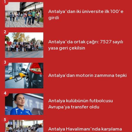
1
Antalya'dan iki üniversite ilk 100'e
girdi
2
Antalya'da ortak çağrı: 7527 sayılı
yasa geri çekilsin
3
Antalya’dan motorin zammına tepki
4
Antalya kulübünün futbolcusu
Avrupa’ya transfer oldu
5
Antalya Havalimanı'nda karşılama