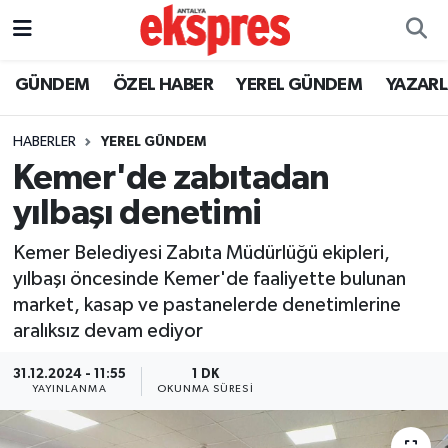
ÖZEL HABER
Nöbetçi Eczaneler
GÜNDEM
ÖZEL HABER
YEREL GÜNDEM
YAZAR
GÜNDEM
Hava Durumu
HABERLER
YEREL GÜNDEM
Kemer'de zabıtadan
YEREL GÜNDEM
Trafik Durumu
yılbaşı denetimi
EKONOMİ
Süper Lig Puan Durumu ve Fikstür
Kemer Belediyesi Zabıta Müdürlüğü ekipleri,
yılbaşı öncesinde Kemer'de faaliyette bulunan
KÜLTÜR - SANAT
Tüm Manşetler
market, kasap ve pastanelerde denetimlerine
aralıksız devam ediyor
SPOR
Son Dakika Haberleri
31.12.2024 - 11:55
1 DK
SİYASET
Haber Arşivi
YAYINLANMA
OKUNMA SÜRESI
SAĞLIK