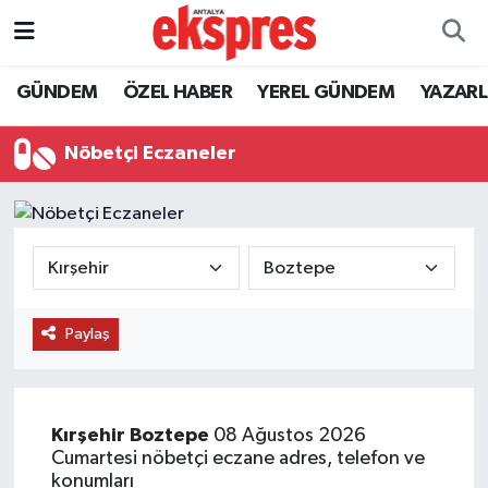
ÖZEL HABER
Nöbetçi Eczaneler
GÜNDEM
ÖZEL HABER
YEREL GÜNDEM
YAZAR
GÜNDEM
Hava Durumu
Nöbetçi Eczaneler
YEREL GÜNDEM
Trafik Durumu
EKONOMİ
Süper Lig Puan Durumu ve Fikstür
KÜLTÜR - SANAT
Tüm Manşetler
Paylaş
SPOR
Son Dakika Haberleri
SİYASET
Haber Arşivi
Kırşehir
Boztepe
08 Ağustos 2026
Cumartesi nöbetçi eczane adres, telefon ve
SAĞLIK
konumları