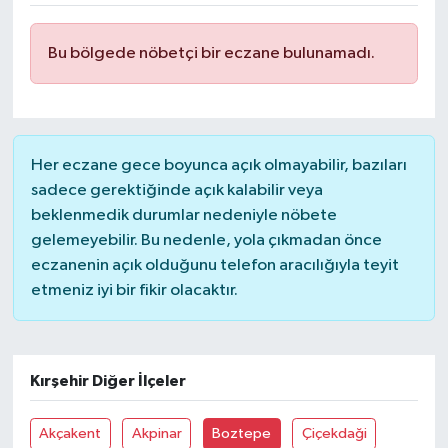
DÜNYA
Bu bölgede nöbetçi bir eczane bulunamadı.
EĞİTİM
TURİZM
Her eczane gece boyunca açık olmayabilir, bazıları
RÖPORTAJ
sadece gerektiğinde açık kalabilir veya
beklenmedik durumlar nedeniyle nöbete
VİDEO HABERLER
gelemeyebilir. Bu nedenle, yola çıkmadan önce
eczanenin açık olduğunu telefon aracılığıyla teyit
YAZARLAR
etmeniz iyi bir fikir olacaktır.
RESMİ İLAN
Kırşehir Diğer İlçeler
MAGAZİN
Akçakent
Akpinar
Boztepe
Çiçekdaği