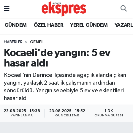
ÖZEL HABER
Nöbetçi Eczaneler
GÜNDEM
ÖZEL HABER
YEREL GÜNDEM
YAZAR
GÜNDEM
Hava Durumu
HABERLER
GENEL
Kocaeli'de yangın: 5 ev
YEREL GÜNDEM
Trafik Durumu
hasar aldı
EKONOMİ
Süper Lig Puan Durumu ve Fikstür
Kocaeli’nin Derince ilçesinde ağaçlık alanda çıkan
yangın, yaklaşık 2 saatlik çalışmanın ardından
KÜLTÜR - SANAT
Tüm Manşetler
söndürüldü. Yangın sebebiyle 5 ev ve eklentileri
hasar aldı
SPOR
Son Dakika Haberleri
23.08.2025 - 15:38
23.08.2025 - 15:52
1 DK
SİYASET
Haber Arşivi
YAYINLANMA
GÜNCELLEME
OKUNMA SÜRESI
SAĞLIK