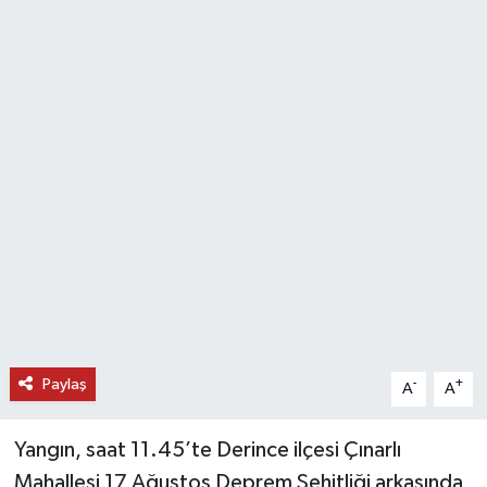
DÜNYA
EĞİTİM
TURİZM
RÖPORTAJ
VİDEO HABERLER
YAZARLAR
RESMİ İLAN
Paylaş
-
+
A
A
MAGAZİN
Yangın, saat 11.45’te Derince ilçesi Çınarlı
Mahallesi 17 Ağustos Deprem Şehitliği arkasında