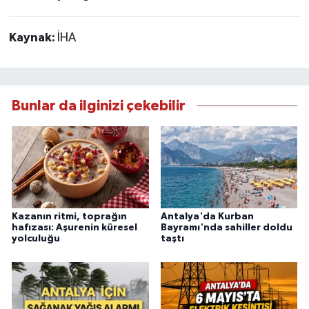
Kaynak:
İHA
Bunlar da ilginizi çekebilir
Kazanın ritmi, toprağın
Antalya'da Kurban
hafızası: Aşurenin küresel
Bayramı'nda sahiller doldu
yolculuğu
taştı