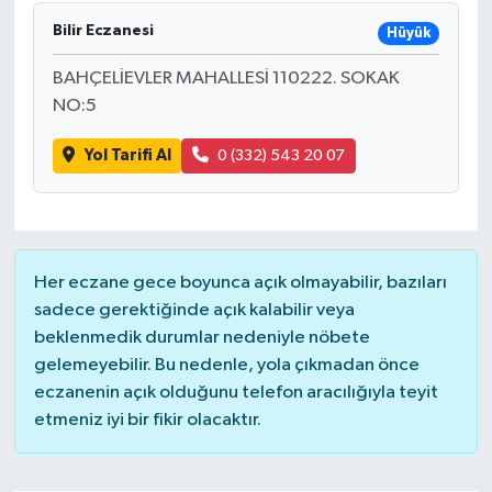
Bilir Eczanesi
Hüyük
DÜNYA
BAHÇELİEVLER MAHALLESİ 110222. SOKAK
EĞİTİM
NO:5
TURİZM
Yol Tarifi Al
0 (332) 543 20 07
RÖPORTAJ
VİDEO HABERLER
Her eczane gece boyunca açık olmayabilir, bazıları
sadece gerektiğinde açık kalabilir veya
YAZARLAR
beklenmedik durumlar nedeniyle nöbete
gelemeyebilir. Bu nedenle, yola çıkmadan önce
RESMİ İLAN
eczanenin açık olduğunu telefon aracılığıyla teyit
etmeniz iyi bir fikir olacaktır.
MAGAZİN