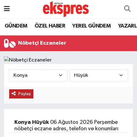
ÖZEL HABER
Nöbetçi Eczaneler
GÜNDEM
ÖZEL HABER
YEREL GÜNDEM
YAZAR
GÜNDEM
Hava Durumu
Nöbetçi Eczaneler
YEREL GÜNDEM
Trafik Durumu
EKONOMİ
Süper Lig Puan Durumu ve Fikstür
KÜLTÜR - SANAT
Tüm Manşetler
Paylaş
SPOR
Son Dakika Haberleri
SİYASET
Haber Arşivi
Konya
Hüyük
06 Ağustos 2026 Perşembe
nöbetçi eczane adres, telefon ve konumları
SAĞLIK