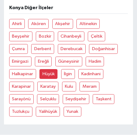
Konya Diğer İlçeler
Ahirli
Akören
Akşehir
Altinekin
Beyşehir
Bozkir
Cihanbeyli
Çeltik
Çumra
Derbent
Derebucak
Doğanhisar
Emirgazi
Ereğli
Güneysinir
Hadim
Halkapinar
Hüyük
İlgin
Kadinhani
Karapinar
Karatay
Kulu
Meram
Sarayönü
Selçuklu
Seydişehir
Taşkent
Tuzlukçu
Yalihüyük
Yunak