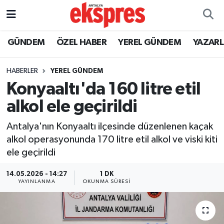
ÖZEL HABER
Nöbetçi Eczaneler
GÜNDEM
ÖZEL HABER
YEREL GÜNDEM
YAZAR
GÜNDEM
Hava Durumu
HABERLER
YEREL GÜNDEM
Konyaaltı'da 160 litre etil
YEREL GÜNDEM
Trafik Durumu
alkol ele geçirildi
EKONOMİ
Süper Lig Puan Durumu ve Fikstür
Antalya'nın Konyaaltı ilçesinde düzenlenen kaçak
alkol operasyonunda 170 litre etil alkol ve viski kiti
KÜLTÜR - SANAT
Tüm Manşetler
ele geçirildi
SPOR
Son Dakika Haberleri
14.05.2026 - 14:27
1 DK
YAYINLANMA
OKUNMA SÜRESI
SİYASET
Haber Arşivi
SAĞLIK