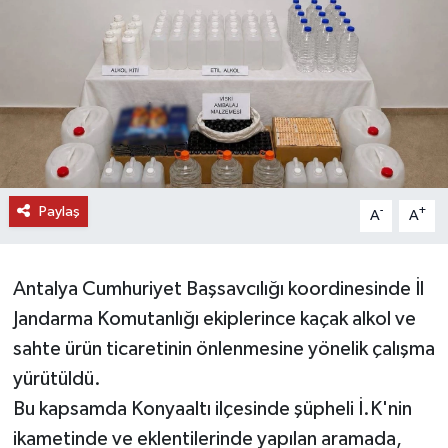
DÜNYA
EĞİTİM
TURİZM
RÖPORTAJ
Paylaş
-
+
A
A
VİDEO HABERLER
Antalya Cumhuriyet Başsavcılığı koordinesinde İl
YAZARLAR
Jandarma Komutanlığı ekiplerince kaçak alkol ve
RESMİ İLAN
sahte ürün ticaretinin önlenmesine yönelik çalışma
yürütüldü.
MAGAZİN
Bu kapsamda Konyaaltı ilçesinde şüpheli İ.K'nin
ikametinde ve eklentilerinde yapılan aramada,