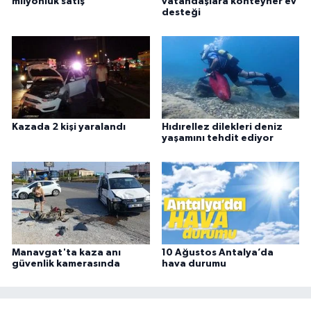
milyonluk satış
vatandaşlara konteyner ev
desteği
Kazada 2 kişi yaralandı
Hıdırellez dilekleri deniz
yaşamını tehdit ediyor
Manavgat'ta kaza anı
10 Ağustos Antalya’da
güvenlik kamerasında
hava durumu