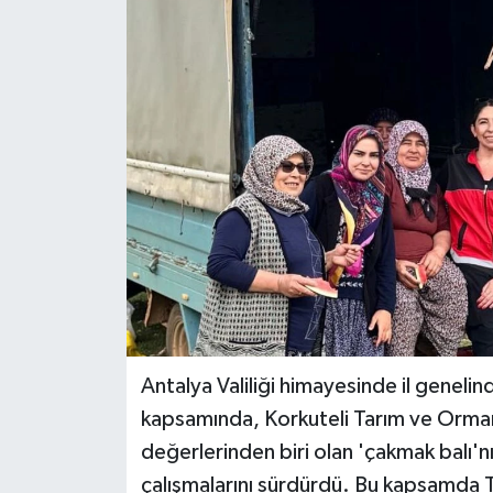
DÜNYA
EĞİTİM
TURİZM
RÖPORTAJ
VİDEO HABERLER
YAZARLAR
RESMİ İLAN
Antalya Valiliği himayesinde il genelin
kapsamında, Korkuteli Tarım ve Orman
MAGAZİN
değerlerinden biri olan 'çakmak balı'nı
çalışmalarını sürdürdü. Bu kapsamda