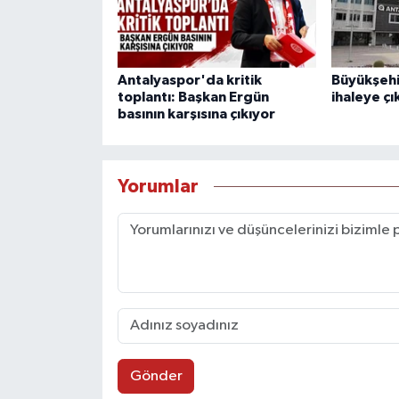
Antalyaspor'da kritik
Büyükşehi
toplantı: Başkan Ergün
ihaleye çı
basının karşısına çıkıyor
Yorumlar
Gönder