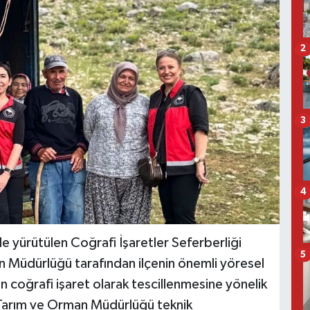
2
3
4
de yürütülen Coğrafi İşaretler Seferberliği
5
 Müdürlüğü tarafından ilçenin önemli yöresel
n coğrafi işaret olarak tescillenmesine yönelik
 Tarım ve Orman Müdürlüğü teknik