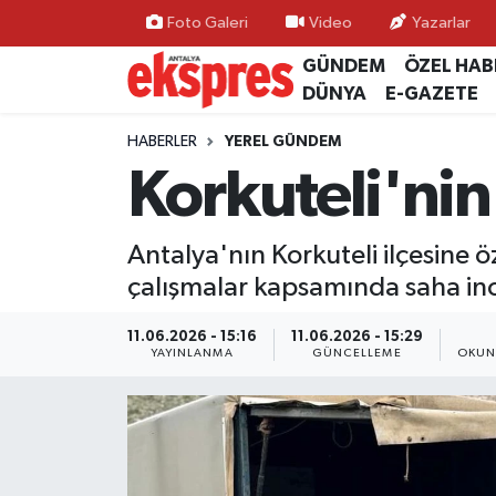
Foto Galeri
Video
Yazarlar
GÜNDEM
ÖZEL HAB
ÖZEL HABER
Nöbetçi Eczaneler
DÜNYA
E-GAZETE
GÜNDEM
Hava Durumu
HABERLER
YEREL GÜNDEM
Korkuteli'nin
YEREL GÜNDEM
Trafik Durumu
Antalya'nın Korkuteli ilçesine ö
EKONOMİ
Süper Lig Puan Durumu ve Fikstür
çalışmalar kapsamında saha inc
KÜLTÜR - SANAT
Tüm Manşetler
11.06.2026 - 15:16
11.06.2026 - 15:29
YAYINLANMA
GÜNCELLEME
OKUN
SPOR
Son Dakika Haberleri
SİYASET
Haber Arşivi
SAĞLIK