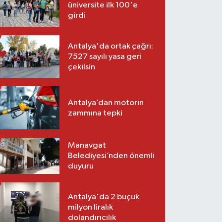
üniversite ilk 100'e
girdi
Antalya'da ortak çağrı:
7527 sayılı yasa geri
çekilsin
Antalya’dan motorin
zammına tepki
Manavgat
Belediyesi’nden önemli
duyuru
Antalya'da 2 buçuk
milyon liralık
dolandırıcılık