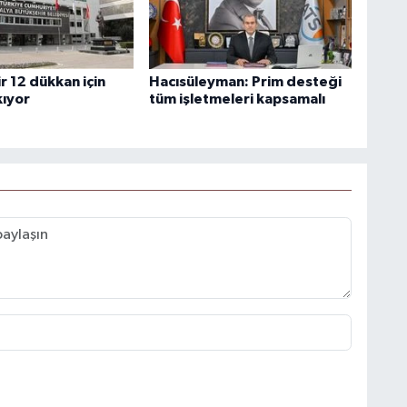
r 12 dükkan için
Hacısüleyman: Prim desteği
kıyor
tüm işletmeleri kapsamalı