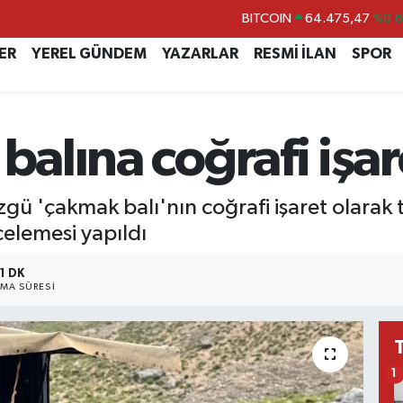
DOLAR
47,5971
%0.
EURO
55,1336
%0.
ER
YEREL GÜNDEM
YAZARLAR
RESMİ İLAN
SPOR
STERLİN
64,2534
%0.
GRAM ALTIN
6518.23
%0.
 balına coğrafi işa
BİST100
13.703
%
BITCOIN
64.475,47
%0.
zgü 'çakmak balı'nın coğrafi işaret olarak 
elemesi yapıldı
1 DK
MA SÜRESI
1