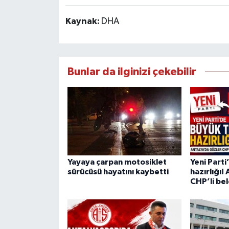
Kaynak:
DHA
Bunlar da ilginizi çekebilir
Yayaya çarpan motosiklet
Yeni Parti
sürücüsü hayatını kaybetti
hazırlığı!
CHP’li be