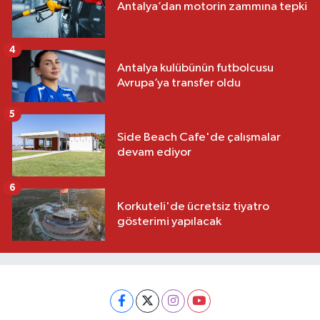
Antalya’dan motorin zammına tepki
4
Antalya kulübünün futbolcusu
Avrupa’ya transfer oldu
5
Side Beach Cafe'de çalışmalar
devam ediyor
6
Korkuteli'de ücretsiz tiyatro
gösterimi yapılacak