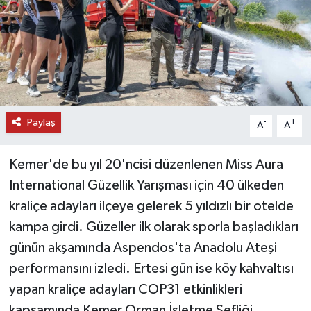
DÜNYA
EĞİTİM
TURİZM
Paylaş
-
+
A
A
RÖPORTAJ
Kemer'de bu yıl 20'ncisi düzenlenen Miss Aura
VİDEO HABERLER
International Güzellik Yarışması için 40 ülkeden
YAZARLAR
kraliçe adayları ilçeye gelerek 5 yıldızlı bir otelde
kampa girdi. Güzeller ilk olarak sporla başladıkları
RESMİ İLAN
günün akşamında Aspendos'ta Anadolu Ateşi
performansını izledi. Ertesi gün ise köy kahvaltısı
MAGAZİN
yapan kraliçe adayları COP31 etkinlikleri
kapsamında Kemer Orman İşletme Şefliği