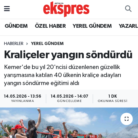
ÖZEL HABER
Nöbetçi Eczaneler
GÜNDEM
ÖZEL HABER
YEREL GÜNDEM
YAZAR
GÜNDEM
Hava Durumu
HABERLER
YEREL GÜNDEM
Kraliçeler yangın söndürdü
YEREL GÜNDEM
Trafik Durumu
Kemer'de bu yıl 20'ncisi düzenlenen güzellik
EKONOMİ
Süper Lig Puan Durumu ve Fikstür
yarışmasına katılan 40 ülkenin kraliçe adayları
yangın söndürme eğitimi aldı
KÜLTÜR - SANAT
Tüm Manşetler
14.05.2026 - 13:56
14.05.2026 - 14:07
1 DK
SPOR
Son Dakika Haberleri
YAYINLANMA
GÜNCELLEME
OKUNMA SÜRESI
SİYASET
Haber Arşivi
SAĞLIK