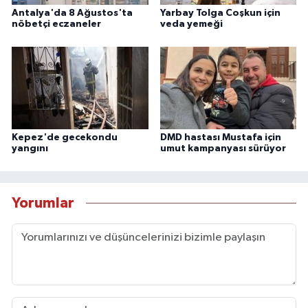
Antalya'da 8 Ağustos'ta
Yarbay Tolga Coşkun için
nöbetçi eczaneler
veda yemeği
Kepez'de gecekondu
DMD hastası Mustafa için
yangını
umut kampanyası sürüyor
Yorumlar