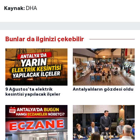
Kaynak:
DHA
Bunlar da ilginizi çekebilir
9 Ağustos’ta elektrik
Antalyalıların gözdesi oldu
kesintisi yapılacak ilçeler