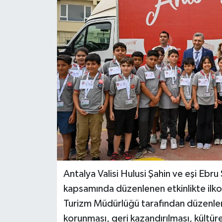
DÜNYA
EĞİTİM
TURİZM
RÖPORTAJ
VİDEO HABERLER
YAZARLAR
RESMİ İLAN
Antalya Valisi Hulusi Şahin ve eşi Ebr
kapsamında düzenlenen etkinlikte ilkoku
MAGAZİN
Turizm Müdürlüğü tarafından düzenlen
korunması, geri kazandırılması, kültüre