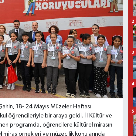
2
3
4
u Şahin, 18- 24 Mayıs Müzeler Haftası
5
l öğrencileriyle bir araya geldi. İl Kültür ve
en programda, öğrencilere kültürel mirasın
l miras örnekleri ve müzecilik konularında