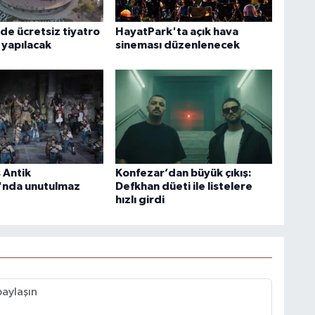
de ücretsiz tiyatro
HayatPark'ta açık hava
 yapılacak
sineması düzenlenecek
 Antik
Konfezar’dan büyük çıkış:
'nda unutulmaz
Defkhan düeti ile listelere
hızlı girdi