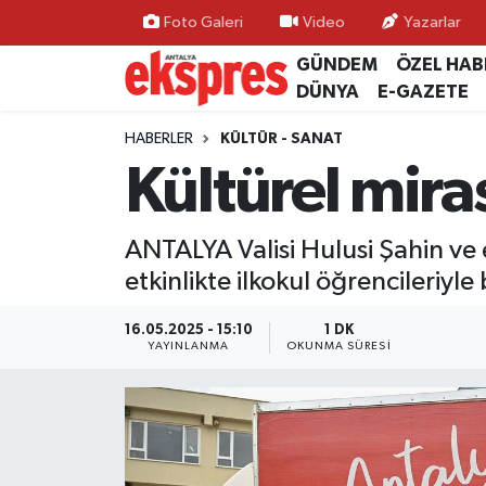
Foto Galeri
Video
Yazarlar
GÜNDEM
ÖZEL HAB
ÖZEL HABER
Nöbetçi Eczaneler
DÜNYA
E-GAZETE
GÜNDEM
Hava Durumu
HABERLER
KÜLTÜR - SANAT
Kültürel miras
YEREL GÜNDEM
Trafik Durumu
ANTALYA Valisi Hulusi Şahin ve
EKONOMİ
Süper Lig Puan Durumu ve Fikstür
etkinlikte ilkokul öğrencileriyle 
KÜLTÜR - SANAT
Tüm Manşetler
16.05.2025 - 15:10
1 DK
YAYINLANMA
OKUNMA SÜRESI
SPOR
Son Dakika Haberleri
SİYASET
Haber Arşivi
SAĞLIK