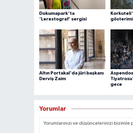
Dokumapark'ta
Korkuteli'
'Lerestograf' sergisi
gösterimi
Altın Portakal'da jüri başkanı
Aspendos
Derviş Zaim
Tiyatrosu
gece
Yorumlar