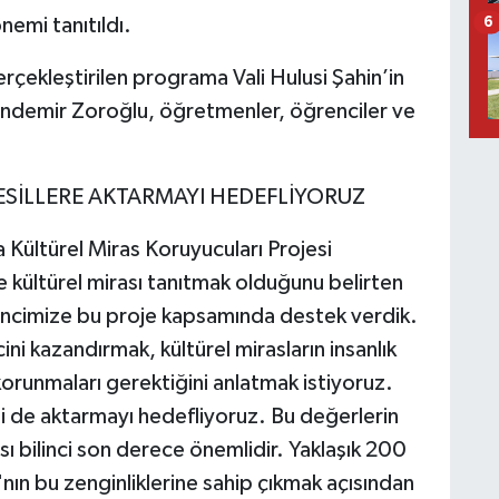
nemi tanıtıldı.
6
çekleştirilen programa Vali Hulusi Şahin’in
Candemir Zoroğlu, öğretmenler, öğrenciler ve
NESİLLERE AKTARMAYI HEDEFLİYORUZ
 Kültürel Miras Koruyucuları Projesi
e kültürel mirası tanıtmak olduğunu belirten
 gencimize bu proje kapsamında destek verdik.
ini kazandırmak, kültürel mirasların insanlık
korunmaları gerektiğini anlatmak istiyoruz.
kimi de aktarmayı hedefliyoruz. Bu değerlerin
ı bilinci son derece önemlidir. Yaklaşık 200
'nın bu zenginliklerine sahip çıkmak açısından