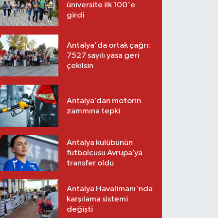
üniversite ilk 100'e
girdi
Antalya'da ortak çağrı:
7527 sayılı yasa geri
çekilsin
Antalya’dan motorin
zammına tepki
Antalya kulübünün
futbolcusu Avrupa’ya
transfer oldu
Antalya Havalimanı'nda
karşılama sistemi
değişti