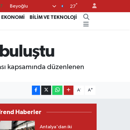
°
Beyoğlu
87
27
18
EKONOMİ
BİLİM VE TEKNOLOJİ
32
38
 buluştu
03
14
ftası kapsamında düzenlenen
-
+
A
A
Trend Haberler
Antalya'dan iki