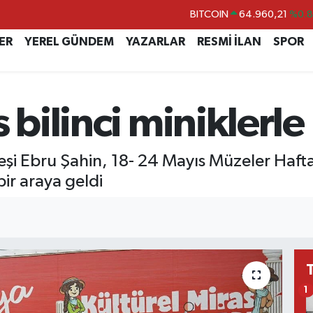
BITCOIN
64.960,21
%0.
DOLAR
47,7436
%0.
ER
YEREL GÜNDEM
YAZARLAR
RESMİ İLAN
SPOR
EURO
55,2510
%0.
STERLİN
64,4811
%0.
 bilinci miniklerle
GRAM ALTIN
6660.55
%0.
BİST100
13.779
%-
 eşi Ebru Şahin, 18- 24 Mayıs Müzeler Ha
bir araya geldi
1