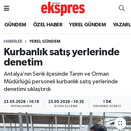
ÖZEL HABER
Nöbetçi Eczaneler
GÜNDEM
ÖZEL HABER
YEREL GÜNDEM
YAZAR
GÜNDEM
Hava Durumu
HABERLER
YEREL GÜNDEM
Kurbanlık satış yerlerinde
YEREL GÜNDEM
Trafik Durumu
denetim
EKONOMİ
Süper Lig Puan Durumu ve Fikstür
Antalya'nın Serik ilçesinde Tarım ve Orman
Müdürlüğü personeli kurbanlık satış yerlerinde
KÜLTÜR - SANAT
Tüm Manşetler
denetimi sıklaştırdı
SPOR
Son Dakika Haberleri
23.05.2026 - 10:19
23.05.2026 - 10:35
1 DK
YAYINLANMA
GÜNCELLEME
OKUNMA SÜRESI
SİYASET
Haber Arşivi
SAĞLIK