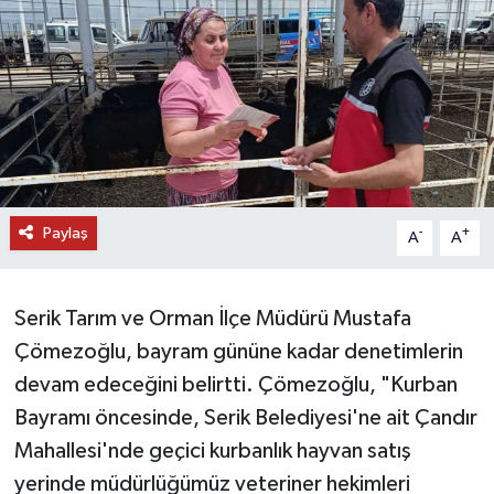
DÜNYA
EĞİTİM
TURİZM
RÖPORTAJ
Paylaş
-
+
A
A
VİDEO HABERLER
Serik Tarım ve Orman İlçe Müdürü Mustafa
YAZARLAR
Çömezoğlu, bayram gününe kadar denetimlerin
RESMİ İLAN
devam edeceğini belirtti. Çömezoğlu, "Kurban
Bayramı öncesinde, Serik Belediyesi'ne ait Çandır
MAGAZİN
Mahallesi'nde geçici kurbanlık hayvan satış
yerinde müdürlüğümüz veteriner hekimleri