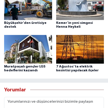
Büyükşehir’den üreticiye
Kemer'in yeni simgesi
destek
Henna Heykeli
Muratpaşalı gençler LGS
7 Ağustos’ta elektrik
hedeflerini kazandı
kesintisi yapılacak ilçeler
Yorumlar