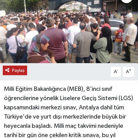
DÜNYA
EĞİTİM
TURİZM
RÖPORTAJ
Paylaş
-
+
A
A
VİDEO HABERLER
Milli Eğitim Bakanlığınca (MEB), 8'inci sınıf
YAZARLAR
öğrencilerine yönelik Liselere Geçiş Sistemi (LGS)
RESMİ İLAN
kapsamındaki merkezi sınav, Antalya dahil tüm
Türkiye'de ve yurt dışı merkezlerinde büyük bir
MAGAZİN
heyecanla başladı. Milli maç takvimi nedeniyle
tarihi bir gün öne çekilen kritik sınava, bu yıl