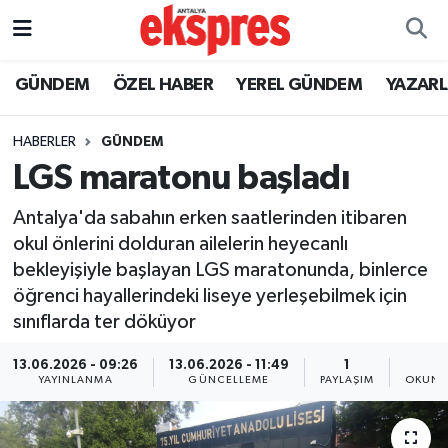
ÖZEL HABER
Nöbetçi Eczaneler
GÜNDEM
ÖZEL HABER
YEREL GÜNDEM
YAZAR
GÜNDEM
Hava Durumu
HABERLER
GÜNDEM
LGS maratonu başladı
YEREL GÜNDEM
Trafik Durumu
Antalya'da sabahın erken saatlerinden itibaren
EKONOMİ
Süper Lig Puan Durumu ve Fikstür
okul önlerini dolduran ailelerin heyecanlı
bekleyişiyle başlayan LGS maratonunda, binlerce
KÜLTÜR - SANAT
Tüm Manşetler
öğrenci hayallerindeki liseye yerleşebilmek için
sınıflarda ter döküyor
SPOR
Son Dakika Haberleri
13.06.2026 - 09:26
13.06.2026 - 11:49
1
2
SİYASET
Haber Arşivi
YAYINLANMA
GÜNCELLEME
PAYLAŞIM
OKUNM
SAĞLIK