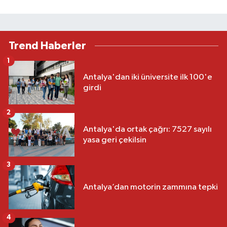
Trend Haberler
1
Antalya'dan iki üniversite ilk 100'e
girdi
2
Antalya'da ortak çağrı: 7527 sayılı
yasa geri çekilsin
3
Antalya’dan motorin zammına tepki
4