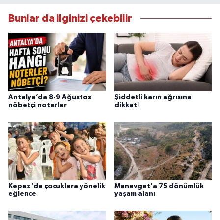
Bunlar da ilginizi çekebilir
Antalya’da 8-9 Ağustos
Şiddetli karın ağrısına
nöbetçi noterler
dikkat!
Kepez'de çocuklara yönelik
Manavgat'a 75 dönümlük
eğlence
yaşam alanı